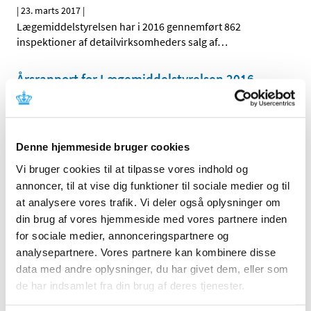
|
23. marts 2017
|
Lægemiddelstyrelsen har i 2016 gennemført 862
inspektioner af detailvirksomheders salg af
…
Årsrapport for Lægemiddelstyrelsen 2016
|
10. marts 2017
|
Årsrapporten vedrører Lægemiddelstyrelsens aktiviteter,
regnskab og målopfyldelse af resultatkontrakt for 2016.
Denne hjemmeside bruger cookies
Resultatkontrakt 2017 mellem Sundheds- og
Vi bruger cookies til at tilpasse vores indhold og
Ældreministeriet og Lægemiddelstyrelsen
annoncer, til at vise dig funktioner til sociale medier og til
at analysere vores trafik. Vi deler også oplysninger om
|
7. marts 2017
|
din brug af vores hjemmeside med vores partnere inden
Klare mål for Lægemiddelstyrelsens arbejde i 2017
Lægemiddelstyrelsen har i 2016 udarbejdet mission,
…
for sociale medier, annonceringspartnere og
analysepartnere. Vores partnere kan kombinere disse
data med andre oplysninger, du har givet dem, eller som
Alle (89)
de har indsamlet fra din brug af deres tjenester.
TID