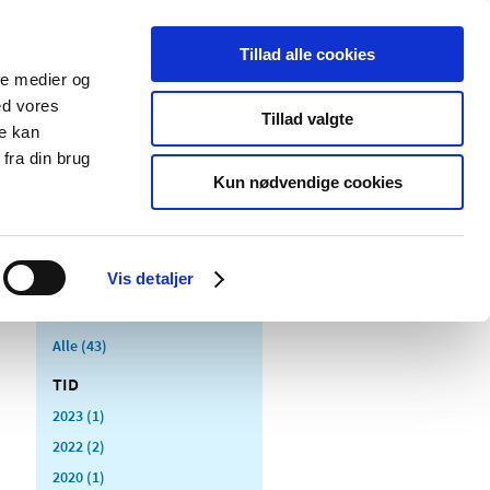
Tillad alle cookies
ale medier og
Udgivelser
Cookies
ed vores
Tillad valgte
re kan
dicinsk
Særlige
fra din brug
styr
produktområder
Kun nødvendige cookies
Vis detaljer
Alle (43)
TID
2023 (1)
2022 (2)
2020 (1)