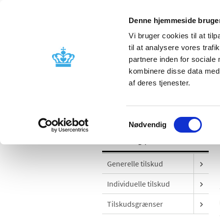
Denne hjemmeside bruger
Vi bruger cookies til at til
til at analysere vores tra
partnere inden for sociale
Godkendelse og
Bivirkninger
kombinere disse data med a
kontrol
produktinfo
af deres tjenester.
/
Tilskud og priser
Udgivelser
Samtykkevalg
Nødvendig
Tilskud og priser
Generelle tilskud
Individuelle tilskud
Tilskudsgrænser