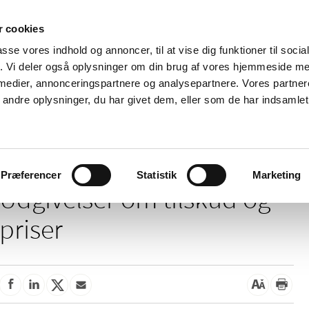
 cookies
passe vores indhold og annoncer, til at vise dig funktioner til soci
Nyheder
Om os
Kontakt
fik. Vi deler også oplysninger om din brug af vores hjemmeside m
 medier, annonceringspartnere og analysepartnere. Vores partne
 og
Tilskud og
Apoteker og salg af
Me
ndre oplysninger, du har givet dem, eller som de har indsamlet 
rmation
priser
medicin
ud
Præferencer
Statistik
Marketing
Udgivelser om tilskud og
priser