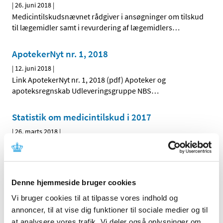
|
26. juni 2018
|
Medicintilskudsnævnet rådgiver i ansøgninger om tilskud
til lægemidler samt i revurdering af lægemidlers
…
ApotekerNyt nr. 1, 2018
|
12. juni 2018
|
Link ApotekerNyt nr. 1, 2018 (pdf) Apoteker og
apoteksregnskab Udleveringsgruppe NBS
…
Statistik om medicintilskud i 2017
|
26. marts 2018
|
Generelle tilskudsbeslutninger 2013-2017 Ansøgninger
om individuelle tilskud 2013-2017 Lægemiddelgrupper
…
Denne hjemmeside bruger cookies
Alle (39)
Vi bruger cookies til at tilpasse vores indhold og
TID
annoncer, til at vise dig funktioner til sociale medier og til
2023 (1)
at analysere vores trafik. Vi deler også oplysninger om