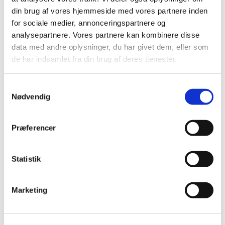
din brug af vores hjemmeside med vores partnere inden
2022 (2)
for sociale medier, annonceringspartnere og
2020 (1)
analysepartnere. Vores partnere kan kombinere disse
2019 (1)
data med andre oplysninger, du har givet dem, eller som
2018 (4)
de har indsamlet fra din brug af deres tjenester.
oktober (1)
juni (2)
Samtykkevalg
marts (1)
Nødvendig
2017 (2)
2016 (2)
Præferencer
2015 (2)
2014 (3)
Statistik
2013 (4)
2012 (2)
Marketing
2011 (2)
2010 (2)
2009 (2)