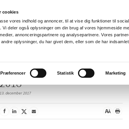
 cookies
passe vores indhold og annoncer, til at vise dig funktioner til soci
Nyheder
Om os
Kontakt
fik. Vi deler også oplysninger om din brug af vores hjemmeside m
 medier, annonceringspartnere og analysepartnere. Vores partne
 og
Tilskud og
Apoteker og salg af
Me
ndre oplysninger, du har givet dem, eller som de har indsamlet 
rmation
priser
medicin
ud
/
elser
2018
Præferencer
Statistik
Marketing
2018
13. december 2017