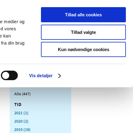
Tillad alle cookies
ale medier og
Udgivelser
Cookies
ed vores
Tillad valgte
re kan
dicinsk
Særlige
fra din brug
styr
produktområder
Kun nødvendige cookies
Vis detaljer
Alle (447)
TID
2021 (1)
2020 (2)
2019 (18)