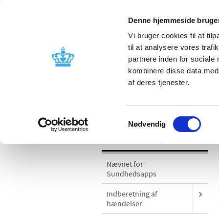
Denne hjemmeside bruger
Vi bruger cookies til at til
til at analysere vores tra
partnere inden for sociale
Godkendelse og
Bivirkninger
kombinere disse data med a
kontrol
produktinfo
af deres tjenester.
/
Medicinsk udstyr
Sikkerhedsmeddel
Samtykkevalg
Nødvendig
Medicinsk udstyr
Nævnet for
Sundhedsapps
Indberetning af
hændelser