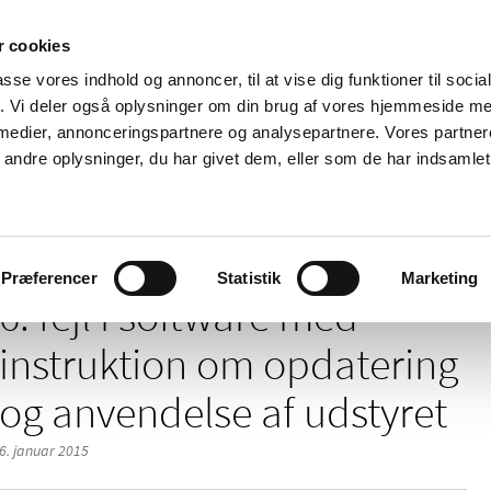
 cookies
passe vores indhold og annoncer, til at vise dig funktioner til soci
Nyheder
Om os
Kontakt
fik. Vi deler også oplysninger om din brug af vores hjemmeside m
 medier, annonceringspartnere og analysepartnere. Vores partne
 og
Tilskud og
Apoteker og salg af
Me
ndre oplysninger, du har givet dem, eller som de har indsamlet 
rmation
priser
medicin
ud
/
/
/
elser
2025
01
6. fejl i software med instruktion om opdateri
Præferencer
Statistik
Marketing
6. fejl i software med
instruktion om opdatering
og anvendelse af udstyret
6. januar 2015