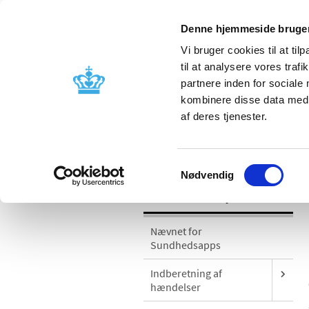
Denne hjemmeside bruger
Vi bruger cookies til at til
til at analysere vores tra
partnere inden for sociale
Godkendelse og
Bivirkninger
kombinere disse data med a
kontrol
produktinfo
af deres tjenester.
/
Medicinsk udstyr
Sikkerhedsmeddel
Samtykkevalg
Nødvendig
Medicinsk udstyr
Nævnet for
Sundhedsapps
Indberetning af
hændelser