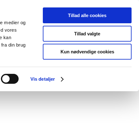
Tillad alle cookies
ale medier og
Udgivelser
Cookies
ed vores
Tillad valgte
re kan
dicinsk
Særlige
fra din brug
styr
produktområder
Kun nødvendige cookies
ng og anvendelse af udstyret
Vis detaljer