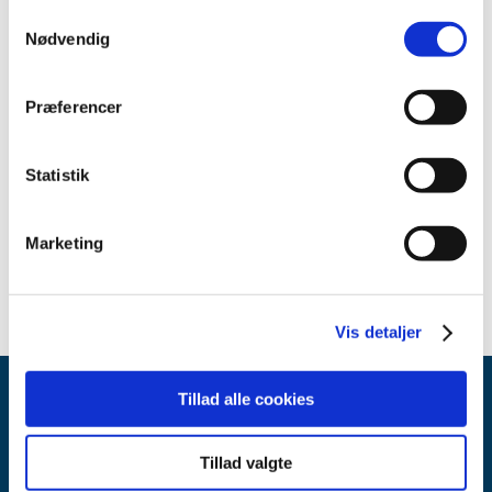
Samtykkevalg
Emner
Nødvendig
Medicinsk udstyr
Præferencer
Relateret indhold
Statistik
Sikkerhedsmeddelse om Picis Perioperative and Critical
Care
(pdf - 0,34 MB)
Marketing
Vis detaljer
Tillad alle cookies
Tillad valgte