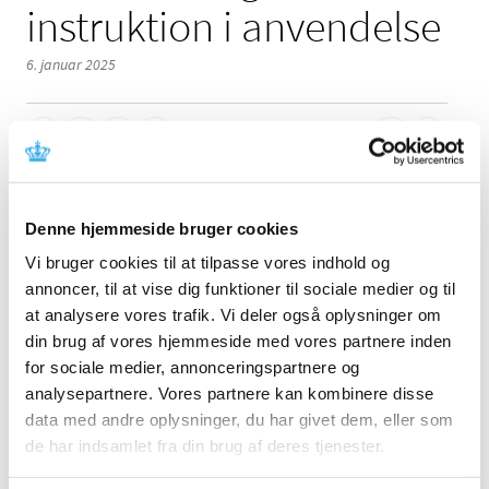
instruktion i anvendelse
6. januar 2025
Denne meddelelse indeholder information om fejl ved
udstyret, der kræver korrektion og instruktion i
Denne hjemmeside bruger cookies
anvendelse. Læs mere i meddelelsen fra fabrikanten.
Vi bruger cookies til at tilpasse vores indhold og
annoncer, til at vise dig funktioner til sociale medier og til
Referencer
at analysere vores trafik. Vi deler også oplysninger om
din brug af vores hjemmeside med vores partnere inden
Produkt: Picis Perioperative and Critical Care
for sociale medier, annonceringspartnere og
Fabrikant: Picis Clinical Solutions, S.A.
analysepartnere. Vores partnere kan kombinere disse
Fabrikantens referencenummer: CC1224001
data med andre oplysninger, du har givet dem, eller som
de har indsamlet fra din brug af deres tjenester.
Lægemiddelstyrelsens sagsnummer:
2025010685