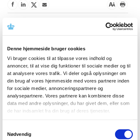
Denne meddelelse indeholder information om sikker og
korrekt brug af udstyret. Læs mere i meddelelsen fra
fabrikanten.
Denne hjemmeside bruger cookies
Referencer
Vi bruger cookies til at tilpasse vores indhold og
annoncer, til at vise dig funktioner til sociale medier og til
Produkt:
VasoView Hemopro 2 (w/Vasoshield)
at analysere vores trafik. Vi deler også oplysninger om
Fabrikant: Maquet Cardiovascular LLC
din brug af vores hjemmeside med vores partnere inden
Fabrikantens referencenummer:
1238583
for sociale medier, annonceringspartnere og
Lægemiddelstyrelsens sagsnummer:
2025042408
analysepartnere. Vores partnere kan kombinere disse
data med andre oplysninger, du har givet dem, eller som
de har indsamlet fra din brug af deres tjenester.
Emner
Medicinsk udstyr
Samtykkevalg
Nødvendig