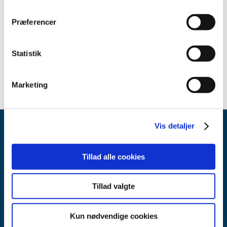
Relateret indhold
Præferencer
Sikkerhedsmeddelelse om VasoView Hemopro 2 (w.
Vasoshield) (Engelsk)
(pdf - 0,22 MB)
Statistik
Marketing
Vis detaljer
Tillad alle cookies
Tillad valgte
Lægemiddelstyrelsen
Axel Heides Gade 1
2300 København S
Kun nødvendige cookies