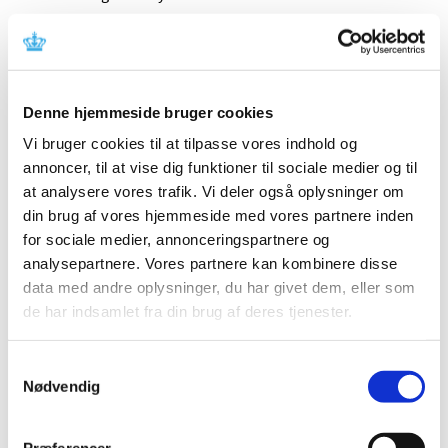
Getinge Disinfection AB meddeler en fejl ved
Getinge 88-5 washer-disinfector, der kræver
korrektion og instruktion i anvendelse
Denne hjemmeside bruger cookies
|
18. juni 2026
|
Vi bruger cookies til at tilpasse vores indhold og
Denne meddelelse indeholder information om fejl ved
annoncer, til at vise dig funktioner til sociale medier og til
udstyret, der kræver korrektion og instruktion i
…
at analysere vores trafik. Vi deler også oplysninger om
din brug af vores hjemmeside med vores partnere inden
Emner
for sociale medier, annonceringspartnere og
Medicinsk udstyr
analysepartnere. Vores partnere kan kombinere disse
data med andre oplysninger, du har givet dem, eller som
de har indsamlet fra din brug af deres tjenester.
Alle (31)
Samtykkevalg
TID
Nødvendig
2026 (2)
juni (1)
Præferencer