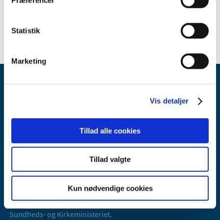
maj (1)
2025 (29)
Statistik
Marketing
Vis detaljer
Tillad alle cookies
Lægemiddelstyrelsen
Axel Heides Gade 1
Tillad valgte
2300 København S
Email:
dkma@dkma.dk
Kun nødvendige cookies
Lægemiddelstyrelsen er en del af
Sundheds- og Kirkeministeriet.