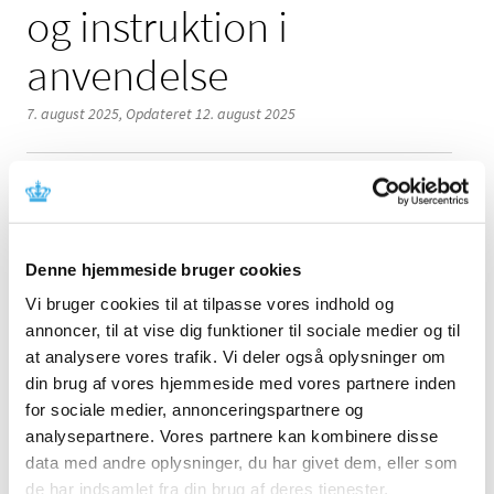
og instruktion i
anvendelse
7. august 2025,
Opdateret 12. august 2025
Denne meddelelse indeholder information om fejl ved
Denne hjemmeside bruger cookies
udstyret, der kræver korrektion og instruktion i
anvendelse. Læs mere i meddelelsen fra fabrikanten.
Vi bruger cookies til at tilpasse vores indhold og
annoncer, til at vise dig funktioner til sociale medier og til
Referencer
at analysere vores trafik. Vi deler også oplysninger om
din brug af vores hjemmeside med vores partnere inden
Produkt: TherMax Blood Wamer Unit, PrisMax V2 &
for sociale medier, annonceringspartnere og
PrisMax V3 Control Unit
analysepartnere. Vores partnere kan kombinere disse
Fabrikant: Baxter Healthcare SA
data med andre oplysninger, du har givet dem, eller som
de har indsamlet fra din brug af deres tjenester.
Fabrikantens referencenummer: FAV-2025-005