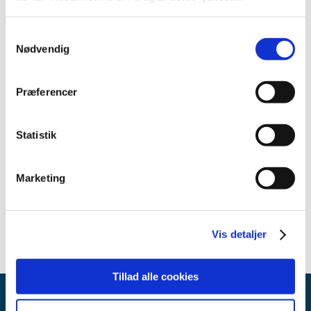
Lægemiddelstyrelsens sagsnummer:
2025081199
Samtykkevalg
Nødvendig
Relateret indhold
Præferencer
Sikkerhedsmeddelelse om TherMax Blood Wamer Unit,
PrisMax V2, PrisMax V3 Control Unit (English)
(pdf - 0,51 MB)
Sikkerhedsmeddelelse om TherMax Blood Wamer Unit,
Statistik
PrisMax V2, PrisMax V3 Control Unit (Dansk)
(pdf - 0,19 MB)
Sikkerhedsmeddelelse om TherMax & PrisMax
Marketing
brugervejledning (Dansk)
(pdf - 0,67 MB)
Vis detaljer
Tillad alle cookies