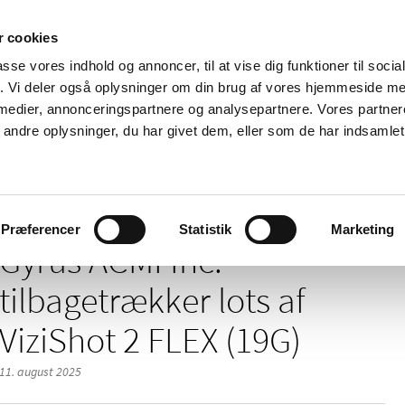
 cookies
passe vores indhold og annoncer, til at vise dig funktioner til soci
Nyheder
Om os
Kontakt
fik. Vi deler også oplysninger om din brug af vores hjemmeside m
 medier, annonceringspartnere og analysepartnere. Vores partne
 og
Tilskud og
Apoteker og salg af
Me
ndre oplysninger, du har givet dem, eller som de har indsamlet 
rmation
priser
medicin
ud
/
/
/
elser
2025
08
Gyrus ACMI Inc. tilbagetrækker lots af ViziShot
Præferencer
Statistik
Marketing
Gyrus ACMI Inc.
tilbagetrækker lots af
ViziShot 2 FLEX (19G)
11. august 2025