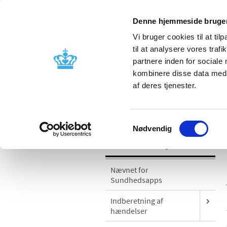
Denne hjemmeside bruger
Vi bruger cookies til at til
til at analysere vores tra
partnere inden for sociale
Godkendelse og
Bivirkninger
kombinere disse data med a
kontrol
produktinfo
af deres tjenester.
/
Medicinsk udstyr
Sikkerhedsmeddel
Samtykkevalg
Nødvendig
Medicinsk udstyr
Nævnet for
Sundhedsapps
Indberetning af
hændelser