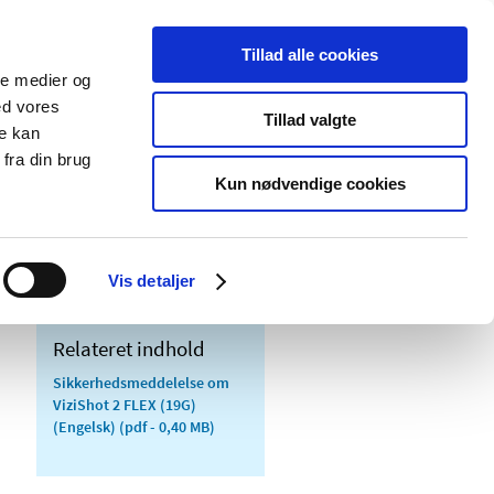
Tillad alle cookies
ale medier og
Udgivelser
Cookies
ed vores
Tillad valgte
re kan
dicinsk
Særlige
fra din brug
styr
produktområder
Kun nødvendige cookies
 2 FLEX (19G)
Vis detaljer
Relateret indhold
Sikkerhedsmeddelelse om
ViziShot 2 FLEX (19G)
(Engelsk)
(pdf - 0,40 MB)