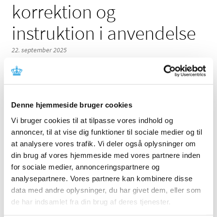
korrektion og
instruktion i anvendelse
22. september 2025
Denne hjemmeside bruger cookies
Denne meddelelse indeholder information om fejl ved
Vi bruger cookies til at tilpasse vores indhold og
udstyret, der kræver korrektion og instruktion i
anvendelse. Læs mere i meddelelsen fra fabrikanten.
annoncer, til at vise dig funktioner til sociale medier og til
at analysere vores trafik. Vi deler også oplysninger om
Referencer
din brug af vores hjemmeside med vores partnere inden
for sociale medier, annonceringspartnere og
Produkt: Vægmonteret opladningsenhed W/T AC
analysepartnere. Vores partnere kan kombinere disse
TS7500 (Charging unit mounted W/T AC TS7500)
data med andre oplysninger, du har givet dem, eller som
Fabrikant: Baxter Medical Systems GmbH + Co. KG
de har indsamlet fra din brug af deres tjenester.
Fabrikantens referencenummer: FA-2025-029