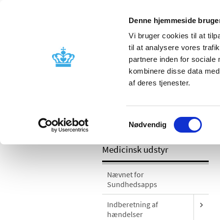
Denne hjemmeside bruger
Vi bruger cookies til at til
til at analysere vores tra
partnere inden for sociale
Godkendelse og
Bivirkninger
kombinere disse data med a
kontrol
produktinfo
af deres tjenester.
/
Medicinsk udstyr
Sikkerhedsmeddel
Samtykkevalg
korrektion og instruktion i anvendelse
Nødvendig
Medicinsk udstyr
Nævnet for
Sundhedsapps
Indberetning af
hændelser