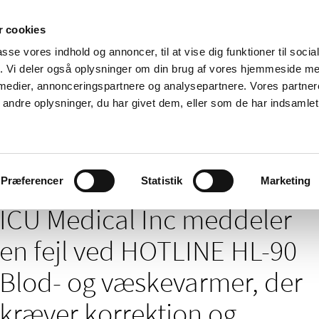
 cookies
passe vores indhold og annoncer, til at vise dig funktioner til soci
Nyheder
Om os
Kontakt
fik. Vi deler også oplysninger om din brug af vores hjemmeside m
 medier, annonceringspartnere og analysepartnere. Vores partne
 og
Tilskud og
Apoteker og salg af
Me
ndre oplysninger, du har givet dem, eller som de har indsamlet 
rmation
priser
medicin
ud
/
/
/
elser
2025
09
ICU Medical Inc meddeler en fejl ved HOTLINE
Præferencer
Statistik
Marketing
ICU Medical Inc meddeler
en fejl ved HOTLINE HL-90
Blod- og væskevarmer, der
kræver korrektion og