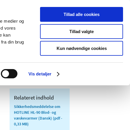
Tillad alle cookies
ale medier og
Udgivelser
Cookies
ed vores
Tillad valgte
re kan
dicinsk
Særlige
fra din brug
styr
produktområder
Kun nødvendige cookies
 HL-90 Blod- og væskevarmer, der kræver
Vis detaljer
Relateret indhold
Sikkerhedsmeddelelse om
HOTLINE HL-90 Blod- og
væskevarmer (Dansk)
(pdf -
0,33 MB)