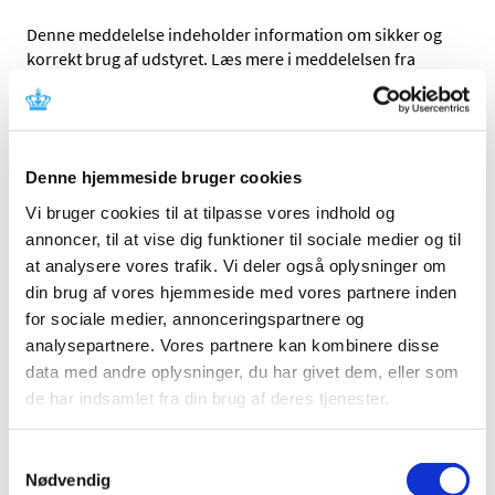
Denne meddelelse indeholder information om sikker og
korrekt brug af udstyret. Læs mere i meddelelsen fra
fabrikanten.
Referencer
Denne hjemmeside bruger cookies
Produkt: Alinity hq Analyzer
Vi bruger cookies til at tilpasse vores indhold og
Fabrikant: Abbott Laboratories
annoncer, til at vise dig funktioner til sociale medier og til
Fabrikantens referencenummer: FA18SEP2025
at analysere vores trafik. Vi deler også oplysninger om
Lægemiddelstyrelsens sagsnummer:
2025094229
din brug af vores hjemmeside med vores partnere inden
for sociale medier, annonceringspartnere og
analysepartnere. Vores partnere kan kombinere disse
Emner
data med andre oplysninger, du har givet dem, eller som
Medicinsk udstyr
de har indsamlet fra din brug af deres tjenester.
Samtykkevalg
Nødvendig
Relateret indhold