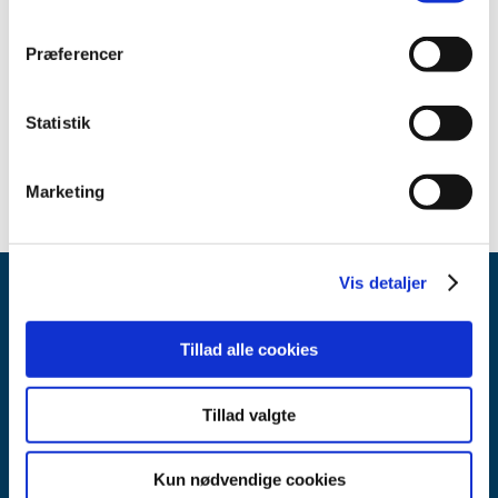
Sikkerhedsmeddelelse om Alinity hq Analyzer (Dansk)
(pdf -
0,28 MB)
Præferencer
Sikkerhedsmeddelelse om Alinity hq Analyzer (Engelsk)
(pdf - 0,28 MB)
Statistik
Marketing
Vis detaljer
Tillad alle cookies
Tillad valgte
Lægemiddelstyrelsen
Axel Heides Gade 1
Kun nødvendige cookies
2300 København S