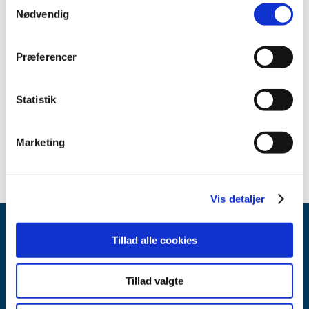
Samtykkevalg
Nødvendig
Relateret indhold
Sikkerhedsmeddelelse om Flex Focus, bkSpecto-bkActiv
Præferencer
and bk3000-5000 Ultrasound Systems (English)
(pdf - 0,28
MB)
Statistik
Sikkerhedsmeddelelse om Flex Focus, bkSpecto-bkActiv og
bk3000-5000 ultralydssystemer (Dansk)
(pdf - 0,19 MB)
Marketing
Vis detaljer
Tillad alle cookies
Tillad valgte