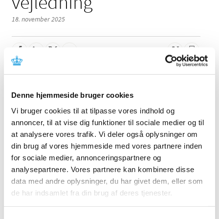
vejledning
18. november 2025
Denne meddelelse indeholder information om en
opdatering i udstyrets vejledning. Læs mere i
Denne hjemmeside bruger cookies
meddelelsen fra fabrikanten.
Vi bruger cookies til at tilpasse vores indhold og
annoncer, til at vise dig funktioner til sociale medier og til
Referencer
at analysere vores trafik. Vi deler også oplysninger om
din brug af vores hjemmeside med vores partnere inden
Produkt: Flex Focus, bkSpecto-bkActiv og bk3000-
5000 ultralydssystemer
for sociale medier, annonceringspartnere og
analysepartnere. Vores partnere kan kombinere disse
Fabrikant: BK Medical ApS
data med andre oplysninger, du har givet dem, eller som
Fabrikantens referencenummer: FMI 87013
de har indsamlet fra din brug af deres tjenester.
Lægemiddelstyrelsens sagsnummer:
2025112655