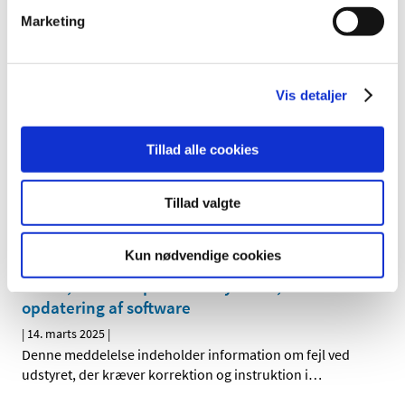
|
14. marts 2025
|
Marketing
Denne meddelelse indeholder information om fejl i
software med instruktion om opdatering og
…
Vis detaljer
IMMUNOTECH s.r.o informerer om fejl ved
Inhibin B Gen II ELISA, der kræver instruktion i
anvendelse
Tillad alle cookies
|
14. marts 2025
|
Denne meddelelse indeholder information om fejl ved
Tillad valgte
udstyret, der kræver korrektion og instruktion i
…
Kun nødvendige cookies
GE Healthcare informerer om fejl ved udstyret
SIGNA, Briva & Optima MR systems, der kræver
opdatering af software
|
14. marts 2025
|
Denne meddelelse indeholder information om fejl ved
udstyret, der kræver korrektion og instruktion i
…