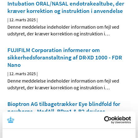
Intubation ORAL/NASAL endotrakealtube, der
kræver korrektion og instruktion i anvendelse
|
12. marts 2025
|
Denne meddelelse indeholder information om fejl ved
udstyret, der kræver korrektion og instruktion i
…
FUJIFILM Corporation informerer om
sikkerhedsforanstaltning af DR-XD 1000 - FDR
Nano
|
12. marts 2025
|
Denne meddelelse indeholder information om fejl ved
udstyret, der kræver korrektion og instruktion i
…
Bioptron AG tilbagetrækker Eye blindfold for
newborns - MedAll, BPro1 & B2 devices
|
14. marts 2025
|
Denne meddelelse indeholder information om
tilbagetrækning af udstyret.