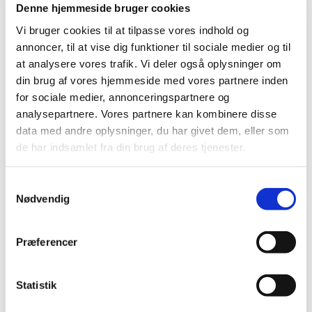
Denne hjemmeside bruger cookies
Datex-Ohmeda Inc. instruerer i sikker og
Vi bruger cookies til at tilpasse vores indhold og
korrekt brug af EVair medical air compressor
annoncer, til at vise dig funktioner til sociale medier og til
at analysere vores trafik. Vi deler også oplysninger om
|
14. marts 2025
|
din brug af vores hjemmeside med vores partnere inden
Denne meddelelse indeholder information om sikker og
korrekt brug af udstyret.
for sociale medier, annonceringspartnere og
analysepartnere. Vores partnere kan kombinere disse
data med andre oplysninger, du har givet dem, eller som
Spacelabs Healthcare Ltd informerer om fejl
de har indsamlet fra din brug af deres tjenester.
ved Eclipse Pro and Eclipse Mini, der kræver
verifikation af serienummer og evt. kontakt til
teknisk support
Samtykkevalg
Nødvendig
|
14. marts 2025
|
Denne meddelelse indeholder information om fejl ved
udstyret, der kræver korrektion og instruktion i
…
Præferencer
MIM Software Inc. informerer om fejl i software
Statistik
med instruktion om opdatering og anvendelse
af MIM Software 7.2.0 - 7.2.6