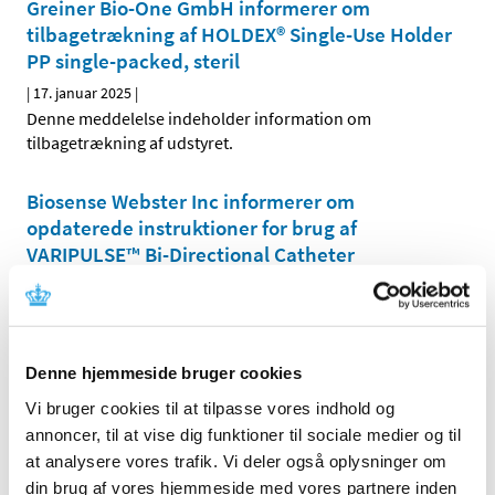
Greiner Bio-One GmbH informerer om
tilbagetrækning af HOLDEX® Single-Use Holder
PP single-packed, steril
|
17. januar 2025
|
Denne meddelelse indeholder information om
tilbagetrækning af udstyret.
Biosense Webster Inc informerer om
opdaterede instruktioner for brug af
VARIPULSE™ Bi-Directional Catheter
|
21. februar 2025
|
Denne meddelelse indeholder information om en
opdatering af udstyrets vejledning.
Denne hjemmeside bruger cookies
HeartWare Inc. meddeler fejl ved udstyret
Vi bruger cookies til at tilpasse vores indhold og
HVAD™ System, der kræver korrektion og
annoncer, til at vise dig funktioner til sociale medier og til
instruktion i anvendelse
at analysere vores trafik. Vi deler også oplysninger om
|
21. januar 2025
|
din brug af vores hjemmeside med vores partnere inden