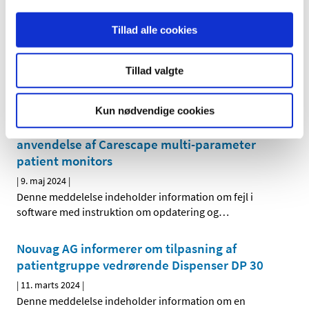
MiniMed600 series & MiniMed 700 series
insulin pump
Tillad alle cookies
|
30. januar 2025
|
Denne meddelelse indeholder information om sikker og
Tillad valgte
korrekt brug af udstyret.
GE Healthcare Finland Oy informerer om fejl i
Kun nødvendige cookies
software med instruktion om opdatering og
anvendelse af Carescape multi-parameter
patient monitors
|
9. maj 2024
|
Denne meddelelse indeholder information om fejl i
software med instruktion om opdatering og
…
Nouvag AG informerer om tilpasning af
patientgruppe vedrørende Dispenser DP 30
|
11. marts 2024
|
Denne meddelelse indeholder information om en