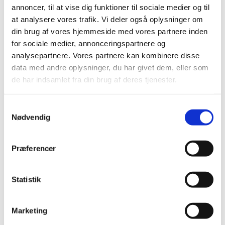
undersøgelse af ydeevne, der kan have en væsentlig
annoncer, til at vise dig funktioner til sociale medier og til
indflydelse på forsøgspersonernes sikkerhed, sundhed
at analysere vores trafik. Vi deler også oplysninger om
eller rettigheder eller på robustheden eller
din brug af vores hjemmeside med vores partnere inden
pålideligheden af de kliniske data, der er genereret i
for sociale medier, annonceringspartnere og
forbindelse med undersøgelsen, skal
analysepartnere. Vores partnere kan kombinere disse
Lægemiddelstyrelsen give tilladelse til ændringen, inden
data med andre oplysninger, du har givet dem, eller som
ændringerne kan implementeres.
de har indsamlet fra din brug af deres tjenester.
Lægemiddelstyrelsen har 38 dage til at sagsbehandle en
ansøgning om en ændring, og De Videnskabsetiske
Samtykkevalg
Medicinske Komiteer skal have afsluttet sin vurdering af
Nødvendig
ændringen, inden Lægemiddelstyrelsen kan træffe sin
afgørelse. Sponsor skal indsende opdaterede versioner
af den relevante dokumentation, hvor ændringer klart
Præferencer
skal kunne identificeres.
Statistik
Emner
Marketing
Medicinsk udstyr