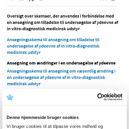
Oversigt over skemaer, der anvendes i forbindelse med
en ansøgning om tilladelse til undersøgelse af ydeevne af
in vitro-diagnostisk medicinsk udstyr
Ansøgningsskema til ansøgning om tilladelse til
undersøgelse af ydeevne af in vitro-diagnostisk
medicinsk udstyr
Ansøgning om ændringer i en undersøgelse af ydeevne
Ansøgningsskema til ansøgning om væsentlig ændring i
en undersøgelse af ydeevne af in vitro-diagnostisk
medicinsk udstyr
For undersøgelser af ydeevne, der har fået tilladelse hos
Lægemiddelstyrelsen
,
skal ændringen ansøges samtidig
hos Lægemiddelstyrelsen og hos De Videnskabsetiske
Medicinske Komiteer.
Denne hjemmeside bruger cookies
Hvis en sponsor ønsker at indføre ændringer i en
Vi bruger cookies til at tilpasse vores indhold og