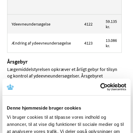
59.135
Ydeevneundersøgelse
4122
kr.
13.086
Ændring af ydeevneundersøgelse
4123
kr.
Årsgebyr
Lægemiddelstyrelsen opkræver et årligt gebyr for tilsyn
og kontrol af ydeevneundersøgelser. Årsgebyret
opkræves for alle igangværende undersøgelser, der har
fået en tilladelse efter 1. januar 2021, indtil
undersøgelsen afsluttes ved de danske
afprøvningssteder.
Denne hjemmeside bruger cookies
Afslutning skal, jf. artikel 73(3) i forordning 2017/746 om
Vi bruger cookies til at tilpasse vores indhold og
medicinsk udstyr til in vitro-diagnostik (IVDR), meddeles
annoncer, til at vise dig funktioner til sociale medier og til
Lægemiddelstyrelsen indenfor 15 kalenderdage. En
at analysere vores trafik. Vi deler også oplysninger om
undersøgelse anses normalt for at være afsluttet i