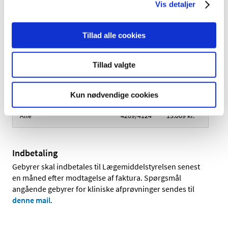
det efterfølgende år, anses et nyt år for værende
Vis detaljer
påbegyndt, og der opkræves et nyt årsgebyr.
Tillad alle cookies
Årsgebyr for tilsyn og
Tillad valgte
kontrol
Varenr.
Gebyr
2026
Kun nødvendige cookies
Alle
4209/4124
13.069 kr.
Indbetaling
Gebyrer skal indbetales til Lægemiddelstyrelsen senest
en måned efter modtagelse af faktura. Spørgsmål
angående gebyrer for kliniske afprøvninger sendes til
denne mail
.