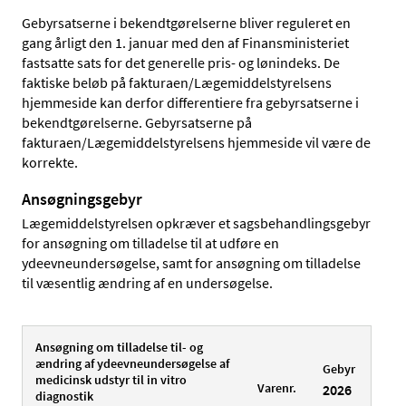
Gebyrsatserne i bekendtgørelserne bliver reguleret en
gang årligt den 1. januar med den af Finansministeriet
fastsatte sats for det generelle pris- og lønindeks. De
faktiske beløb på fakturaen/Lægemiddelstyrelsens
hjemmeside kan derfor differentiere fra gebyrsatserne i
bekendtgørelserne. Gebyrsatserne på
fakturaen/Lægemiddelstyrelsens hjemmeside vil være de
korrekte.
Ansøgningsgebyr
Lægemiddelstyrelsen opkræver et sagsbehandlingsgebyr
for ansøgning om tilladelse til at udføre en
ydeevneundersøgelse, samt for ansøgning om tilladelse
til væsentlig ændring af en undersøgelse.
Ansøgning om tilladelse til- og
ændring af ydeevneundersøgelse af
Gebyr
medicinsk udstyr til in vitro
Varenr.
2026
diagnostik