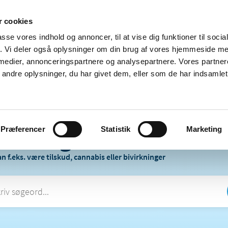
 cookies
passe vores indhold og annoncer, til at vise dig funktioner til soci
Nyheder
Om os
Kontakt
fik. Vi deler også oplysninger om din brug af vores hjemmeside m
 medier, annonceringspartnere og analysepartnere. Vores partne
 og
Tilskud og
Apoteker og salg af
Me
ndre oplysninger, du har givet dem, eller som de har indsamlet 
rmation
priser
medicin
ud
Præferencer
Statistik
Marketing
vad søger du efter?
n f.eks. være tilskud, cannabis eller bivirkninger