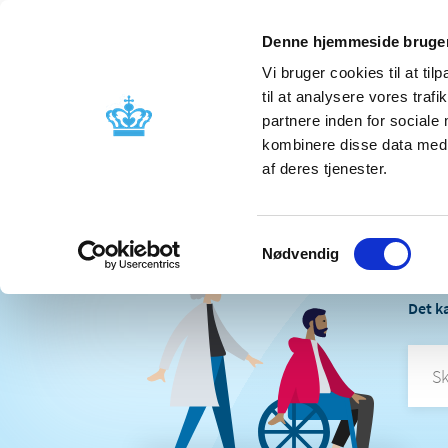
Denne hjemmeside bruger
Vi bruger cookies til at til
til at analysere vores tra
partnere inden for sociale
Godkendelse og
Bivirkninger
kombinere disse data med a
kontrol
produktinfo
af deres tjenester.
Samtykkevalg
Nødvendig
H
Det ka