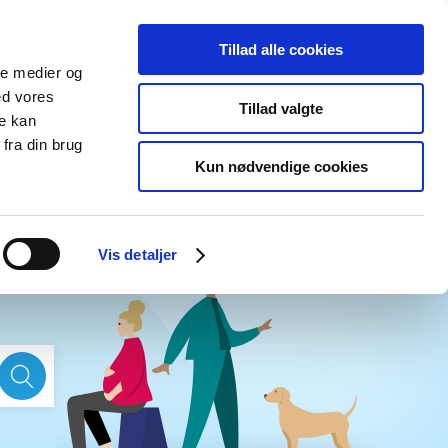
Tillad alle cookies
ale medier og
Udgivelser
Cookies
ed vores
Tillad valgte
re kan
dicinsk
Særlige
fra din brug
styr
produktområder
Kun nødvendige cookies
Vis detaljer