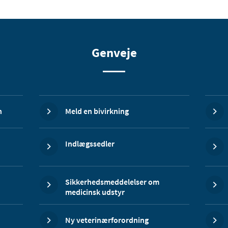
Genveje
n
Meld en bivirkning
Indlægssedler
Sikkerhedsmeddelelser om
medicinsk udstyr
Ny veterinærforordning