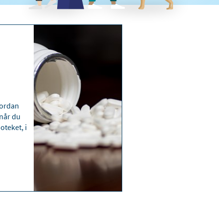
vordan
 når du
oteket, i