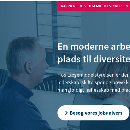
KARRIERE HOS LÆGEMIDDELSTYRELSEN
En moderne arbe
plads til diversit
Hos Lægemiddelstyrelsen er der r
lederskab, skifte spor og prøve k
mangfoldigt fællesskab med plads 
Besøg vores jobunivers