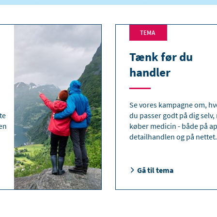
TEMA
Tænk før du
handler
Se vores kampagne om, h
te
du passer godt på dig selv,
ten
køber medicin - både på ap
detailhandlen og på nettet.
Gå til tema