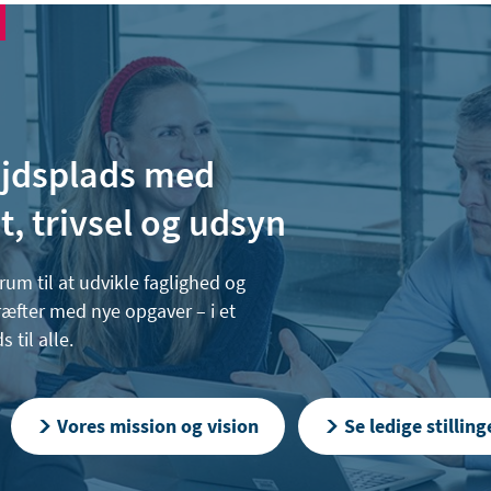
jdsplads med
et, trivsel og udsyn
um til at udvikle faglighed og
ræfter med nye opgaver – i et
til alle.
Vores mission og vision
Se ledige stilling