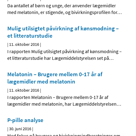
Da antallet af børn og unge, der anvender lægemidler
med melatonin, er stigende, og bivirkningsprofilen for
…
Mulig utilsigtet påvirkning af kønsmodning –
et litteraturstudie
|
11. oktober 2016
|
I rapporten Mulig utilsigtet påvirkning af kønsmodning –
et litteraturstudie har Lægemiddelstyrelsen set på
…
Melatonin – Brugere mellem 0-17 år af
lægemidler med melatonin
|
11. oktober 2016
|
I rapporten Melatonin – Brugere mellem 0-17 år af
lægemidler med melatonin, har Lægemiddelstyrelsen
…
P-pille analyse
|
30. juni 2016
|
Med fokus på brugere og bivirkningsindberetninger om