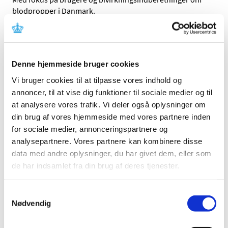
blodpropper i Danmark.
Årsrapport om børnevaccinations­programmet
2015
Denne hjemmeside bruger cookies
|
27. april 2016
|
Lægemiddelstyrelsen, Sundhedsstyrelsen og Statens
Vi bruger cookies til at tilpasse vores indhold og
Serum Institut har sammen udgivet en årsrapport for
…
annoncer, til at vise dig funktioner til sociale medier og til
at analysere vores trafik. Vi deler også oplysninger om
Årsrapport om børnevaccinations­programmet
din brug af vores hjemmeside med vores partnere inden
2014
for sociale medier, annonceringspartnere og
analysepartnere. Vores partnere kan kombinere disse
|
27. april 2016
|
Lægemiddelstyrelsen, Sundhedsstyrelsen og Statens
data med andre oplysninger, du har givet dem, eller som
Serum Institut har sammen udgivet en årsrapport for
…
de har indsamlet fra din brug af deres tjenester.
Årsrapport for overvågning af bivirkninger
Samtykkevalg
2015
Nødvendig
|
31. marts 2016
|