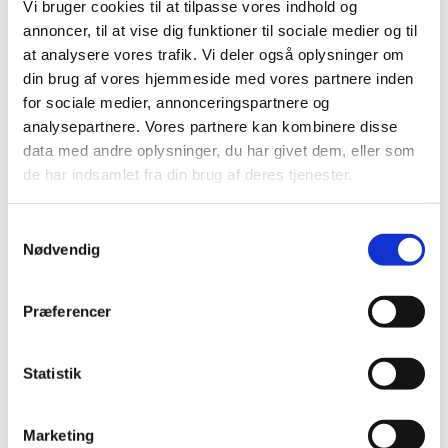
Vi bruger cookies til at tilpasse vores indhold og
|
3. juli 2008
|
annoncer, til at vise dig funktioner til sociale medier og til
Medicintilskudsnævnets indstilling vedrørende fremtidig
at analysere vores trafik. Vi deler også oplysninger om
tilskudsstatus for lægemidler til hjerte-karsygdomme i
…
din brug af vores hjemmeside med vores partnere inden
for sociale medier, annonceringspartnere og
Revurdering af tilskudsstatus for lægemidler
analysepartnere. Vores partnere kan kombinere disse
til hjerte-karsygdomme i ATC-grupperne C02,
data med andre oplysninger, du har givet dem, eller som
C03, C07, C08 og C09
de har indsamlet fra din brug af deres tjenester.
|
30. januar 2008
|
Medicintilskudsnævnet har på Lægemiddelstyrelsens
Samtykkevalg
foranledning revurderet tilskudsstatus for lægemidler,
…
Nødvendig
Alle (2506)
Præferencer
TID
2026 (84)
Statistik
2025 (158)
2024 (224)
Marketing