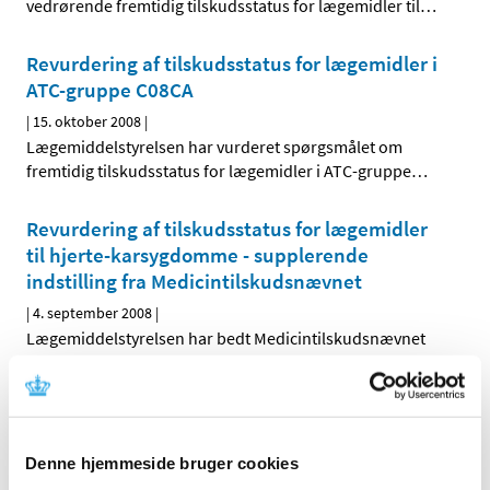
vedrørende fremtidig tilskudsstatus for lægemidler til
…
Revurdering af tilskudsstatus for lægemidler i
ATC-gruppe C08CA
|
15. oktober 2008
|
Lægemiddelstyrelsen har vurderet spørgsmålet om
fremtidig tilskudsstatus for lægemidler i ATC-gruppe
…
Revurdering af tilskudsstatus for lægemidler
til hjerte-karsygdomme - supplerende
indstilling fra Medicintilskudsnævnet
|
4. september 2008
|
Lægemiddelstyrelsen har bedt Medicintilskudsnævnet
om at revurdere tilskudsstatus for lægemidler, der er
…
Høringssvar på Medicintilskudsnævnets
indstilling om fremtidig tilskudsstatus for
Denne hjemmeside bruger cookies
lægemidler til hjerte-karsygdomme