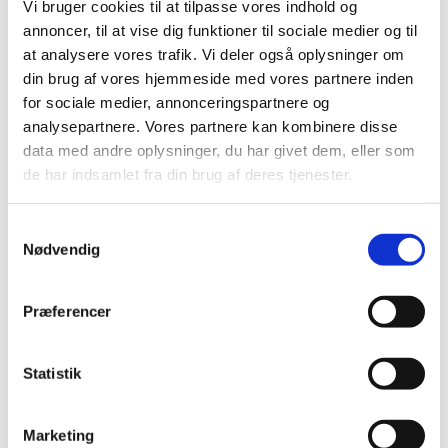
Vi bruger cookies til at tilpasse vores indhold og
|
3. juli 2008
|
annoncer, til at vise dig funktioner til sociale medier og til
Medicintilskudsnævnets indstilling vedrørende fremtidig
at analysere vores trafik. Vi deler også oplysninger om
tilskudsstatus for lægemidler til hjerte-karsygdomme i
…
din brug af vores hjemmeside med vores partnere inden
for sociale medier, annonceringspartnere og
Revurdering af tilskudsstatus for lægemidler
analysepartnere. Vores partnere kan kombinere disse
til hjerte-karsygdomme i ATC-grupperne C02,
data med andre oplysninger, du har givet dem, eller som
C03, C07, C08 og C09
de har indsamlet fra din brug af deres tjenester.
|
30. januar 2008
|
Medicintilskudsnævnet har på Lægemiddelstyrelsens
Samtykkevalg
foranledning revurderet tilskudsstatus for lægemidler,
…
Nødvendig
Alle (2506)
Præferencer
TID
2026 (84)
Statistik
2025 (158)
2024 (224)
Marketing