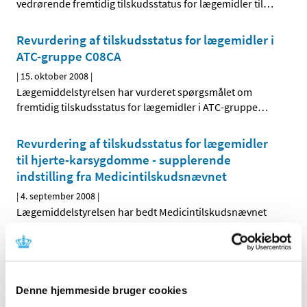
vedrørende fremtidig tilskudsstatus for lægemidler til
…
Revurdering af tilskudsstatus for lægemidler i
ATC-gruppe C08CA
|
15. oktober 2008
|
Lægemiddelstyrelsen har vurderet spørgsmålet om
fremtidig tilskudsstatus for lægemidler i ATC-gruppe
…
Revurdering af tilskudsstatus for lægemidler
til hjerte-karsygdomme - supplerende
indstilling fra Medicintilskudsnævnet
|
4. september 2008
|
Lægemiddelstyrelsen har bedt Medicintilskudsnævnet
om at revurdere tilskudsstatus for lægemidler, der er
…
Høringssvar på Medicintilskudsnævnets
indstilling om fremtidig tilskudsstatus for
Denne hjemmeside bruger cookies
lægemidler til hjerte-karsygdomme