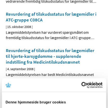
vedrørende fremtidig tilskudsstatus for lægemidler til
…
Revurdering af tilskudsstatus for lægemidler i
ATC-gruppe C08CA
|
15. oktober 2008
|
Lægemiddelstyrelsen har vurderet spørgsmålet om
fremtidig tilskudsstatus for lægemidler i ATC-gruppe
…
Revurdering af tilskudsstatus for lægemidler
til hjerte-karsygdomme - supplerende
indstilling fra Medicintilskudsnævnet
|
4. september 2008
|
Lægemiddelstyrelsen har bedt Medicintilskudsnævnet
om at revurdere tilskudsstatus for lægemidler, der er
…
Høringssvar på Medicintilskudsnævnets
indstilling om fremtidig tilskudsstatus for
Denne hjemmeside bruger cookies
lægemidler til hjerte-karsygdomme