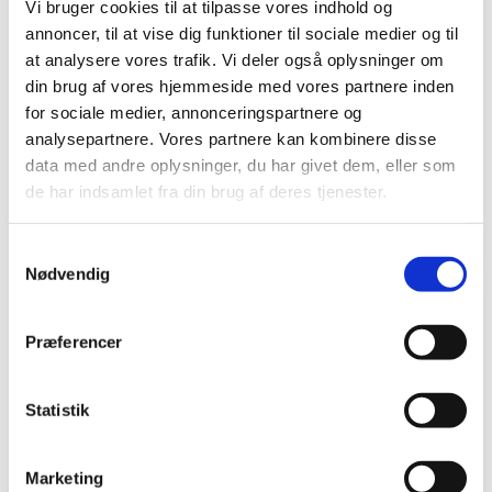
Vi bruger cookies til at tilpasse vores indhold og
|
3. juli 2008
|
annoncer, til at vise dig funktioner til sociale medier og til
Medicintilskudsnævnets indstilling vedrørende fremtidig
at analysere vores trafik. Vi deler også oplysninger om
tilskudsstatus for lægemidler til hjerte-karsygdomme i
…
din brug af vores hjemmeside med vores partnere inden
for sociale medier, annonceringspartnere og
Revurdering af tilskudsstatus for lægemidler
analysepartnere. Vores partnere kan kombinere disse
til hjerte-karsygdomme i ATC-grupperne C02,
data med andre oplysninger, du har givet dem, eller som
C03, C07, C08 og C09
de har indsamlet fra din brug af deres tjenester.
|
30. januar 2008
|
Medicintilskudsnævnet har på Lægemiddelstyrelsens
Samtykkevalg
foranledning revurderet tilskudsstatus for lægemidler,
…
Nødvendig
Alle (2506)
Præferencer
TID
2026 (84)
Statistik
2025 (158)
2024 (224)
Marketing