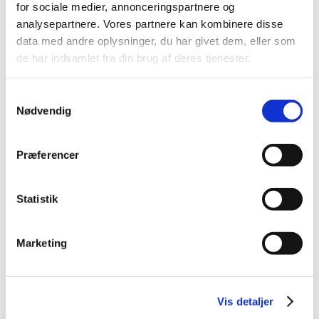
for sociale medier, annonceringspartnere og
2026 (84)
analysepartnere. Vores partnere kan kombinere disse
2025 (158)
data med andre oplysninger, du har givet dem, eller som
2024 (224)
de har indsamlet fra din brug af deres tjenester.
2023 (195)
Samtykkevalg
2022 (197)
Nødvendig
2021 (516)
2020 (263)
Præferencer
2019 (159)
2018 (150)
2017 (167)
Statistik
2016 (167)
2015 (33)
Marketing
2014 (44)
2013 (49)
2012 (44)
Vis detaljer
december (2)