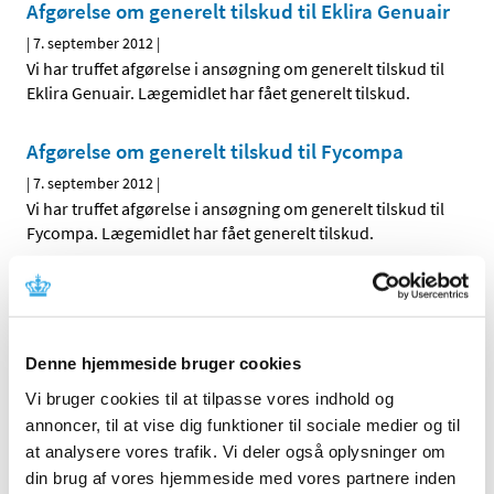
Afgørelse om generelt tilskud til Eklira Genuair
|
7. september 2012
|
Vi har truffet afgørelse i ansøgning om generelt tilskud til
Eklira Genuair. Lægemidlet har fået generelt tilskud.
Afgørelse om generelt tilskud til Fycompa
|
7. september 2012
|
Vi har truffet afgørelse i ansøgning om generelt tilskud til
Fycompa. Lægemidlet har fået generelt tilskud.
Afgørelse om generelt tilskud til Hydromed
|
6. september 2012
|
Vi har truffet afgørelse i ansøgningen om generelt tilskud
Denne hjemmeside bruger cookies
til Hydromed. Lægemidlet har fået generelt tilskud fra
…
Vi bruger cookies til at tilpasse vores indhold og
annoncer, til at vise dig funktioner til sociale medier og til
Alle (2506)
at analysere vores trafik. Vi deler også oplysninger om
din brug af vores hjemmeside med vores partnere inden
TID