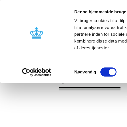
Denne hjemmeside bruger
Vi bruger cookies til at til
til at analysere vores tra
partnere inden for sociale
Godkendelse og
Bivirkninger
kombinere disse data med a
kontrol
produktinfo
af deres tjenester.
/
Nyheder
2016
Samtykkevalg
Nødvendig
Nyheder