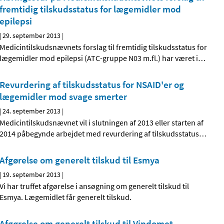
fremtidig tilskudsstatus for lægemidler mod
epilepsi
|
29. september 2013
|
Medicintilskudsnævnets forslag til fremtidig tilskudsstatus for
lægemidler mod epilepsi (ATC-gruppe N03 m.fl.) har været i
…
Revurdering af tilskudsstatus for NSAID'er og
lægemidler mod svage smerter
|
24. september 2013
|
Medicintilskudsnævnet vil i slutningen af 2013 eller starten af
2014 påbegynde arbejdet med revurdering af tilskudsstatus
…
Afgørelse om generelt tilskud til Esmya
|
19. september 2013
|
Vi har truffet afgørelse i ansøgning om generelt tilskud til
Esmya. Lægemidlet får generelt tilskud.
Afgørelse om generelt tilskud til Vipdomet