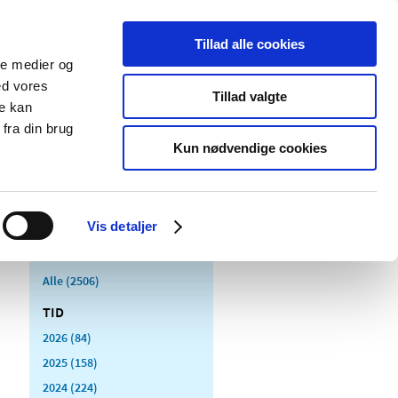
Tillad alle cookies
ale medier og
Udgivelser
Cookies
ed vores
Tillad valgte
re kan
dicinsk
Særlige
fra din brug
styr
produktområder
Kun nødvendige cookies
Vis detaljer
Alle (2506)
TID
2026 (84)
2025 (158)
2024 (224)