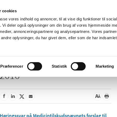
 cookies
passe vores indhold og annoncer, til at vise dig funktioner til soci
Nyheder
Om os
Kontakt
fik. Vi deler også oplysninger om din brug af vores hjemmeside m
 medier, annonceringspartnere og analysepartnere. Vores partne
 og
Tilskud og
Apoteker og salg af
Me
ndre oplysninger, du har givet dem, eller som de har indsamlet 
rmation
priser
medicin
ud
Præferencer
Statistik
Marketing
2016
Høringssvar på Medicintilskudsnævnets forslag til