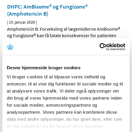
DHPC: AmBisome® og Fungizone®
(Amphotericin B)
|
15. januar 2020
|
Amphotericin B: Forveksling af lægemidlerne AmBisome®
og Fungizone® kan få fatale konsekvenser for patienten
Opdatering af produktresumeer på grund af
ændrede ATC-koder for 2020
|
8. januar 2020
|
Denne hjemmeside bruger cookies
Indehavere af markedsføringstilladelser til lægemidler,
Vi bruger cookies til at tilpasse vores indhold og
der er godkendt efter den nationale procedure, den
…
annoncer, til at vise dig funktioner til sociale medier og til
at analysere vores trafik. Vi deler også oplysninger om
Bevilling til Albertslund Apotek
din brug af vores hjemmeside med vores partnere inden
|
8. januar 2020
|
for sociale medier, annonceringspartnere og
Lægemiddelstyrelsen har den 2. januar meddelt at Mia
analysepartnere. Vores partnere kan kombinere disse
Bendix Andersen får bevilling til at drive Albertslund
…
data med andre oplysninger, du har givet dem, eller som
de har indsamlet fra din brug af deres tjenester.