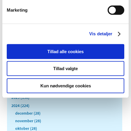
Marketing
Fortsat kontrol af virksomheders upload af
indlægssedler til Lægemiddelstyrelsens portal
DKMAnet
Vis detaljer
|
1. februar 2024
|
Lægemiddelstyrelsens laboratorium genoptager
kontrollen af, om der er uploadet læsbare
…
Tillad alle cookies
Tillad valgte
Alle (2506)
TID
Kun nødvendige cookies
2026 (84)
2025 (158)
2024 (224)
december (28)
november (28)
oktober (28)