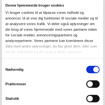
af tilskudsstatus for antitrombotisk medicin i
…
Denne hjemmeside bruger cookies
Vi bruger cookies til at tilpasse vores indhold og
Nyt nævn skal vurdere sundhedsapps
annoncer, til at vise dig funktioner til sociale medier og til
|
8. februar 2024
|
at analysere vores trafik. Vi deler også oplysninger om
Ny politisk aftale baner vej for etableringen af et Nævn for
din brug af vores hjemmeside med vores partnere inden
Sundhedsapps, der får til opgave at vurdere, om
…
for sociale medier, annonceringspartnere og
analysepartnere. Vores partnere kan kombinere disse
Bevilling til at drive Skørping Apotek
data med andre oplysninger, du har givet dem, eller som
de har indsamlet fra din brug af deres tjenester.
|
7. februar 2024
|
Lægemiddelstyrelsen har den 1. februar 2024 meddelt, at
Hanne Plet får bevilling til at drive Skørping Apotek. Der
…
Samtykkevalg
Nødvendig
Forsyningssituationen er normaliseret –
paracetamol stikpiller er tilbage i
Præferencer
detailhandlen
|
5. februar 2024
|
Statistik
Siden efteråret har der været leveringssvigt hos de
leverandører, der plejer at forsyne det danske marked
…