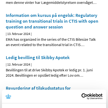
men denne vinter har Lægemiddelstyrelsen overvåget
…
Information om kursus på engelsk: Regulatory
training on transitional trials in CTIS with open
question and answer session
|
13. februar 2024
|
EMA has organized in the series of the CTIS Bitesize Talk
an event related to the transitional trial in CTIS
…
Ledig bevilling til Skibby Apotek
|
12. februar 2024
|
Bevillingen til at drive Skibby Apotek er ledig pr. 1. juni
2024. Bevillingen er opslået ledig efter Lov om
…
Revurdering af tilskudsstatus for
blodfortyndende medicin starter i foråret 2024
|
12. februar 2024
|
Medicintilskudsnævnet starter i foråret 2024 revurdering