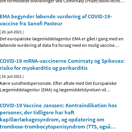
om formodede bivirkninger ved Comirnaty (Pfizer/BioNTechs
…
EMA begynder løbende vurdering af COVID-19-
vaccine fra Sanofi Pasteur
|
20. juli 2021
|
Det europæiske lægemiddelagentur EMA er gået i gang med en
løbende vurdering af data fra forsøg med en mulig vaccine
…
COVID-19 mRNA-vaccinerne Comirnaty og Spikevax:
risiko for myokarditis og perikarditis
|
19. juli 2021
|
Kære sundhedspersonale. Efter aftale med Det Europæiske
Lægemiddelagentur (EMA) og lægemiddelstyrelsen vil
…
COVID-19 Vaccine Janssen: Kontraindikation hos
personer, der tidligere har haft
kapillærlækagesyndrom, og opdatering om
trombose-trombocytopenisyndrom (TTS, også
…