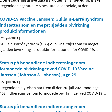
Efter evaluering af nye data fra Moderna har det europæiske
lægemiddelagentur EMA besluttet at anbefale, at den
…
COVID-19 Vaccine Janssen: Guillain-Barré syndrom
indsættes som en meget sjælden bivirkning i
produktinformationen
|
23. juli 2021
|
Guillain-Barré syndrom (GBS) vil blive tilføjet som en meget
sjælden bivirkning i produktinformationen for COVID-19
…
Status på behandlede indberetninger om
formodede bivirkninger ved COVID-19 Vaccine
Janssen (Johnson & Johnson), uge 29
|
22. juli 2021
|
Lægemiddelstyrelsen har frem til den 20. juli 2021 modtaget
408 indberetninger om formodede bivirkninger ved COVID-19
…
Status på behandlede indberetninger om