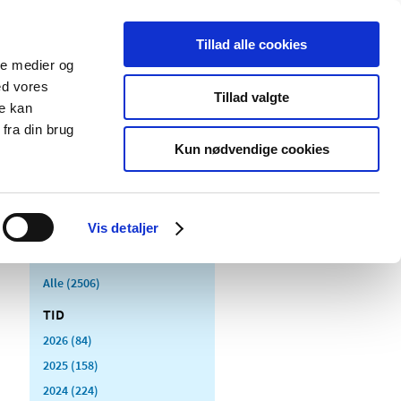
Tillad alle cookies
ale medier og
Udgivelser
Cookies
ed vores
Tillad valgte
re kan
dicinsk
Særlige
fra din brug
styr
produktområder
Kun nødvendige cookies
Vis detaljer
Alle (2506)
TID
2026 (84)
2025 (158)
2024 (224)