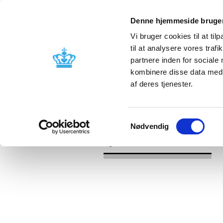
Denne hjemmeside bruger
Vi bruger cookies til at til
til at analysere vores tra
partnere inden for sociale
Godkendelse og
Bivirkninger
kombinere disse data med a
kontrol
produktinfo
af deres tjenester.
/
Nyheder
2016
Samtykkevalg
Nødvendig
Nyheder