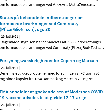
om formodede bivirkninger ved Vaxzevria (AstraZenecas
…
Status på behandlede indberetninger om
formodede bivirkninger ved Comirnaty
(Pfizer/BioNTech), uge 30
|
29. juli 2021
|
Lægemiddelstyrelsen har behandlet i alt 7.630 indberetninger
om formodede bivirkninger ved Comirnaty (Pfizer/BioNTechs
…
Forsyningsvanskeligheder for Ciqorin og Marcain
|
23. juli 2021
|
Der er i øjeblikket problemer med forsyningen af • Ciqorin 50
mg bløde kapsler fra Teva Danmark og Marcain 2,5 mg/ml
…
EMA anbefaler at godkendelsen af Modernas COVID-
19-vaccine udvides til at gælde 12-17-årige
|
23. juli 2021
|