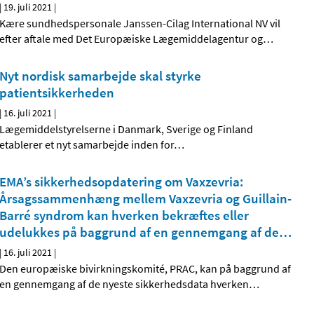
|
19. juli 2021
|
Kære sundhedspersonale Janssen-Cilag International NV vil
efter aftale med Det Europæiske Lægemiddelagentur og
…
Nyt nordisk samarbejde skal styrke
patientsikkerheden
|
16. juli 2021
|
Lægemiddelstyrelserne i Danmark, Sverige og Finland
etablerer et nyt samarbejde inden for
…
EMA’s sikkerhedsopdatering om Vaxzevria:
Årsagssammenhæng mellem Vaxzevria og Guillain-
Barré syndrom kan hverken bekræftes eller
udelukkes på baggrund af en gennemgang af de
…
|
16. juli 2021
|
Den europæiske bivirkningskomité, PRAC, kan på baggrund af
en gennemgang af de nyeste sikkerhedsdata hverken
…