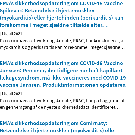
EMA’s sikkerhedsopdatering om COVID-19 Vaccine
Spikevax: Betændelse i hjertemusklen
(myokarditis) eller hjertehinden (perikarditis) kan
forekomme i meget sjældne tilfælde efter
…
|
16. juli 2021
|
Den europæiske bivirkningskomité, PRAC, har konkluderet, at
myokarditis og perikarditis kan forekomme i meget sjældne
…
EMA’s sikkerhedsopdatering om COVID-19 Vaccine
Janssen: Personer, der tidligere har haft kapillært
lækagesyndrom, må ikke vaccineres med COVID-19
vaccine Janssen. Produktinformationen opdateres.
|
16. juli 2021
|
Den europæiske bivirkningskomité, PRAC, har på baggrund af
en gennemgang af de nyeste sikkerhedsdata identificeret
…
EMA’s sikkerhedsopdatering om Comirnaty:
Betændelse i hjertemusklen (myokarditis) eller