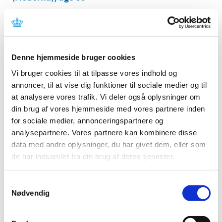
|
19. august 2021
|
Lægemiddelstyrelsen har behandlet i alt 1.752
indberetninger om formodede bivirkninger ved
…
Denne hjemmeside bruger cookies
Status på behandlede indberetninger om
formodede bivirkninger ved Comirnaty
Vi bruger cookies til at tilpasse vores indhold og
(Pfizer/BioNTech), uge 33
annoncer, til at vise dig funktioner til sociale medier og til
at analysere vores trafik. Vi deler også oplysninger om
|
19. august 2021
|
din brug af vores hjemmeside med vores partnere inden
Lægemiddelstyrelsen har behandlet i alt 8.390
indberetninger om formodede bivirkninger ved
…
for sociale medier, annonceringspartnere og
analysepartnere. Vores partnere kan kombinere disse
data med andre oplysninger, du har givet dem, eller som
Status på behandlede indberetninger om
de har indsamlet fra din brug af deres tjenester.
formodede bivirkninger ved Vaxzevria
(AstraZeneca), uge 33
Samtykkevalg
|
19. august 2021
|
Nødvendig
Lægemiddelstyrelsen har behandlet i alt 3.735
indberetninger om formodede bivirkninger ved
…