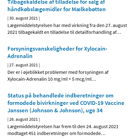
Tilbagekaldelse af tilladelse for salg af
håndkøbslægemidler for Mælkebøtten
|
30. august 2021
|
Lægemiddelstyrelsen har med virkning fra den 27. august
2021 tilbagekaldt en tilladelse til detailforhandling af
…
Forsyningsvanskeligheder for Xylocain-
Adrenalin
|
27. august 2021
|
Der er i øjeblikket problemer med forsyningen af
Xylocain-Adrenalin 10 mg/ml + 5 mcg/ml
…
Status på behandlede indberetninger om
formodede bivirkninger ved COVID-19 Vaccine
Janssen (Johnson & Johnson), uge 34
|
26. august 2021
|
Lægemiddelstyrelsen har frem til den 24. august 2021
modtaget 451 indberetninger om formodede
…