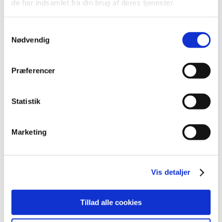
de har indsamlet fra din brug af deres tjenester.
2021 (516)
2020 (263)
Samtykkevalg
2019 (159)
Nødvendig
2018 (150)
2017 (167)
Præferencer
2016 (167)
2015 (33)
Statistik
2014 (44)
2013 (49)
2012 (44)
Marketing
december (2)
november (6)
oktober (4)
Vis detaljer
september (7)
august (1)
Tillad alle cookies
juli (5)
juni (3)