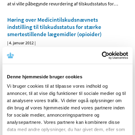
at vi ville påbegynde revurdering af tilskudsstatus for
…
Høring over Medicintilskudsnævnets
indstilling til tilskudsstatus for stærke
smertestillende lægemidler (opioider)
|
4. januar 2012
|
Medicintilskudsnævnet har på Lægemiddelstyrelsens
foranledning revurderet tilskudsstatus for lægemidler i
…
Denne hjemmeside bruger cookies
Alle (2506)
Vi bruger cookies til at tilpasse vores indhold og
TID
annoncer, til at vise dig funktioner til sociale medier og til
2026 (84)
at analysere vores trafik. Vi deler også oplysninger om
2025 (158)
din brug af vores hjemmeside med vores partnere inden
2024 (224)
for sociale medier, annonceringspartnere og
2023 (195)
analysepartnere. Vores partnere kan kombinere disse
data med andre oplysninger, du har givet dem, eller som
2022 (197)