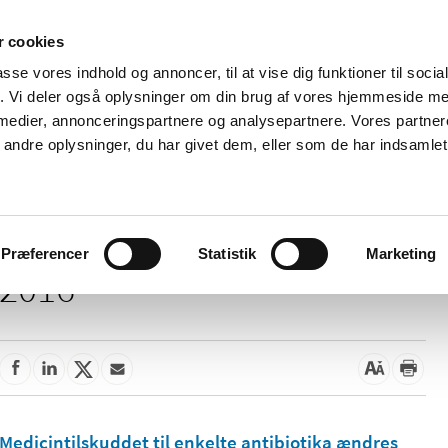
 cookies
passe vores indhold og annoncer, til at vise dig funktioner til soci
Nyheder
Om os
Kontakt
fik. Vi deler også oplysninger om din brug af vores hjemmeside m
 medier, annonceringspartnere og analysepartnere. Vores partne
 og
Tilskud og
Apoteker og salg af
Me
ndre oplysninger, du har givet dem, eller som de har indsamlet 
rmation
priser
medicin
ud
Præferencer
Statistik
Marketing
2016
Medicintilskuddet til enkelte antibiotika ændres