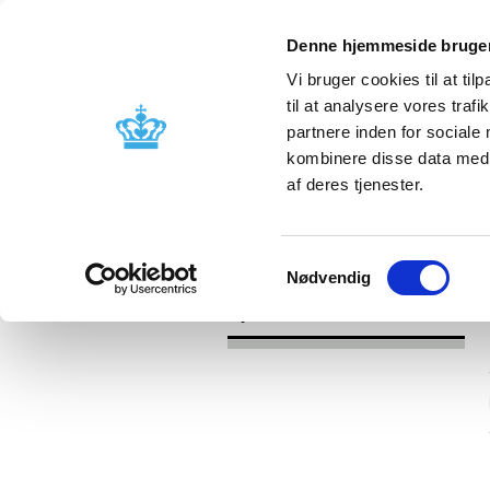
Denne hjemmeside bruger
Vi bruger cookies til at til
til at analysere vores tra
partnere inden for sociale
Godkendelse og
Bivirkninger
kombinere disse data med a
kontrol
produktinfo
af deres tjenester.
/
Nyheder
2016
Samtykkevalg
Nødvendig
Nyheder