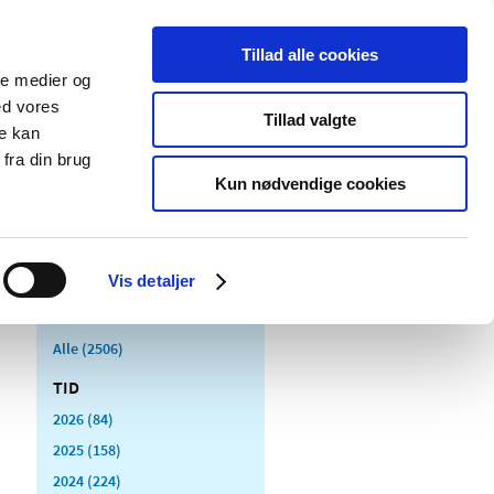
Tillad alle cookies
ale medier og
Udgivelser
Cookies
ed vores
Tillad valgte
re kan
dicinsk
Særlige
fra din brug
styr
produktområder
Kun nødvendige cookies
Vis detaljer
Alle (2506)
TID
2026 (84)
2025 (158)
2024 (224)