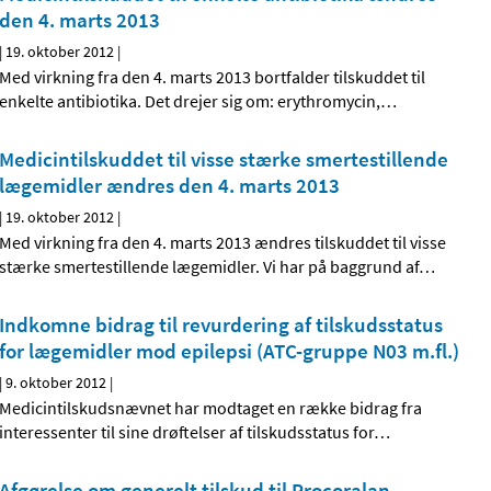
den 4. marts 2013
|
19. oktober 2012
|
Med virkning fra den 4. marts 2013 bortfalder tilskuddet til
enkelte antibiotika. Det drejer sig om: erythromycin,
…
Medicintilskuddet til visse stærke smertestillende
lægemidler ændres den 4. marts 2013
|
19. oktober 2012
|
Med virkning fra den 4. marts 2013 ændres tilskuddet til visse
stærke smertestillende lægemidler. Vi har på baggrund af
…
Indkomne bidrag til revurdering af tilskudsstatus
for lægemidler mod epilepsi (ATC-gruppe N03 m.fl.)
|
9. oktober 2012
|
Medicintilskudsnævnet har modtaget en række bidrag fra
interessenter til sine drøftelser af tilskudsstatus for
…
Afgørelse om generelt tilskud til Procoralan