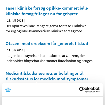
Fase I kliniske forsøg og ikke-kommercielle
kliniske forsøg fritages nu for gebyrer
|
11. juli 2018
|
Der opkræves ikke længere gebyr for fase 1 kliniske
forsøg og ikke-kommercielle kliniske forsøg med
…
Otazem mod øreeksem får generelt tilskud
|
11. juli 2018
|
Lægemiddelstyrelsen har besluttet, at Otazem, der
indeholder binyrebarkhormonet fluocinolon og bruges
…
Medicintilskudsnævnets anbefalinger til
tilskudsstatus for medicin mod symptomer
ved overgangsalder
|
3. juli 2018
|
Medicintilskudsnævnet har revurderet tilskudsstatus for
medicin til behandling af symptomer forbundet med
…