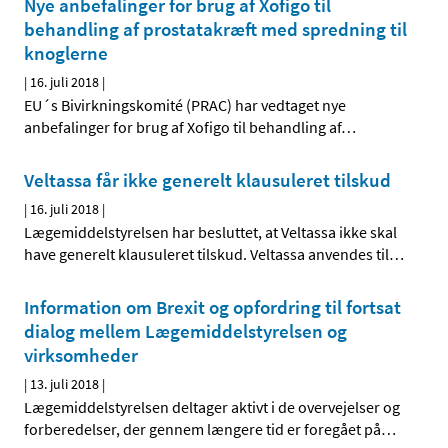
Nye anbefalinger for brug af Xofigo til
behandling af prostatakræft med spredning til
knoglerne
|
16. juli 2018
|
EU´s Bivirkningskomité (PRAC) har vedtaget nye
anbefalinger for brug af Xofigo til behandling af
…
Veltassa får ikke generelt klausuleret tilskud
|
16. juli 2018
|
Lægemiddelstyrelsen har besluttet, at Veltassa ikke skal
have generelt klausuleret tilskud. Veltassa anvendes til
…
Information om Brexit og opfordring til fortsat
dialog mellem Lægemiddelstyrelsen og
virksomheder
|
13. juli 2018
|
Lægemiddelstyrelsen deltager aktivt i de overvejelser og
forberedelser, der gennem længere tid er foregået på
…