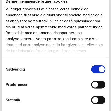
Denne hjemmeside bruger cookies
Noget medicin mod forhøjet blodtryk får
Vi bruger cookies til at tilpasse vores indhold og
generelt tilskud
annoncer, til at vise dig funktioner til sociale medier og til
at analysere vores trafik. Vi deler også oplysninger om
|
2. juli 2018
|
din brug af vores hjemmeside med vores partnere inden
Lægemiddelstyrelsen har besluttet, at medicin, der
for sociale medier, annonceringspartnere og
indeholder telmisartan, telmisartan+hydrochlorthiazid
…
analysepartnere. Vores partnere kan kombinere disse
data med andre oplysninger, du har givet dem, eller som
de har indsamlet fra din brug af deres tjenester.
Alle (2506)
TID
Samtykkevalg
2026 (84)
Nødvendig
2025 (158)
2024 (224)
Præferencer
2023 (195)
2022 (197)
Statistik
2021 (516)
2020 (263)