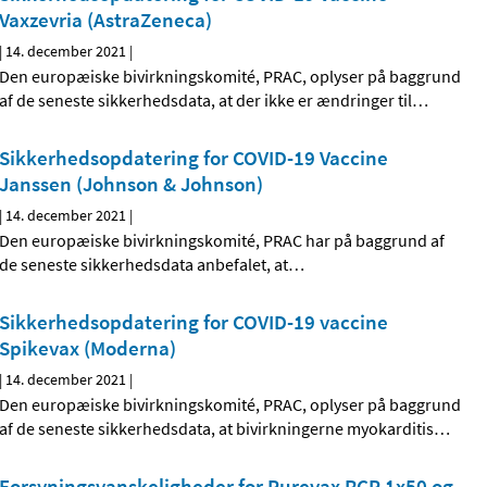
Vaxzevria (AstraZeneca)
|
14. december 2021
|
Den europæiske bivirkningskomité, PRAC, oplyser på baggrund
af de seneste sikkerhedsdata, at der ikke er ændringer til
…
Sikkerhedsopdatering for COVID-19 Vaccine
Janssen (Johnson & Johnson)
|
14. december 2021
|
Den europæiske bivirkningskomité, PRAC har på baggrund af
de seneste sikkerhedsdata anbefalet, at
…
Sikkerhedsopdatering for COVID-19 vaccine
Spikevax (Moderna)
|
14. december 2021
|
Den europæiske bivirkningskomité, PRAC, oplyser på baggrund
af de seneste sikkerhedsdata, at bivirkningerne myokarditis
…
Forsyningsvanskeligheder for Purevax RCP 1x50 og