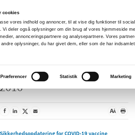
 cookies
passe vores indhold og annoncer, til at vise dig funktioner til soci
Nyheder
Om os
Kontakt
fik. Vi deler også oplysninger om din brug af vores hjemmeside m
 medier, annonceringspartnere og analysepartnere. Vores partne
 og
Tilskud og
Apoteker og salg af
Me
ndre oplysninger, du har givet dem, eller som de har indsamlet 
rmation
priser
medicin
ud
Præferencer
Statistik
Marketing
2016
Sikkerhedsopdatering for COVID-19 vaccine