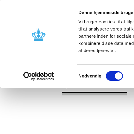
Denne hjemmeside bruger
Vi bruger cookies til at til
til at analysere vores tra
partnere inden for sociale
Godkendelse og
Bivirkninger
kombinere disse data med a
kontrol
produktinfo
af deres tjenester.
/
Nyheder
2016
Samtykkevalg
Nødvendig
Nyheder