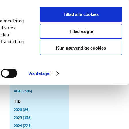
Tillad alle cookies
ale medier og
Udgivelser
Cookies
ed vores
Tillad valgte
re kan
dicinsk
Særlige
fra din brug
styr
produktområder
Kun nødvendige cookies
Vis detaljer
Alle (2506)
TID
2026 (84)
2025 (158)
2024 (224)