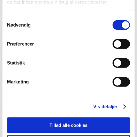
de har indsamlet fra din brug af deres tjenester.
2021 (516)
2020 (263)
Samtykkevalg
2019 (159)
Nødvendig
2018 (150)
2017 (167)
Præferencer
2016 (167)
december (14)
Statistik
november (11)
oktober (13)
september (9)
Marketing
august (15)
juli (15)
juni (15)
Vis detaljer
maj (10)
april (25)
Tillad alle cookies
marts (9)
februar (14)