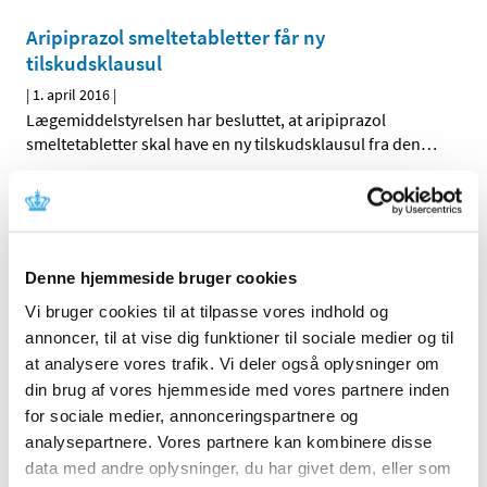
Aripiprazol smeltetabletter får ny
tilskudsklausul
|
1. april 2016
|
Lægemiddelstyrelsen har besluttet, at aripiprazol
smeltetabletter skal have en ny tilskudsklausul fra den
…
Forrige
1
2
Denne hjemmeside bruger cookies
Alle (2506)
Vi bruger cookies til at tilpasse vores indhold og
TID
annoncer, til at vise dig funktioner til sociale medier og til
2026 (84)
at analysere vores trafik. Vi deler også oplysninger om
2025 (158)
din brug af vores hjemmeside med vores partnere inden
2024 (224)
for sociale medier, annonceringspartnere og
analysepartnere. Vores partnere kan kombinere disse
2023 (195)
data med andre oplysninger, du har givet dem, eller som
2022 (197)