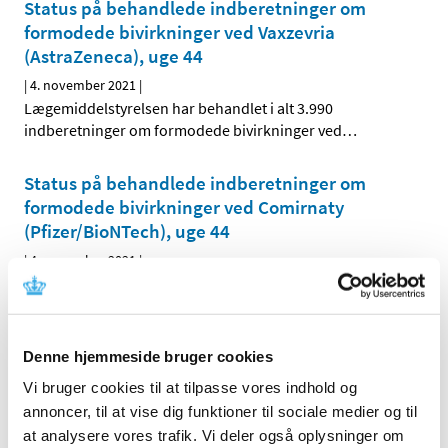
Status på behandlede indberetninger om
formodede bivirkninger ved Vaxzevria
(AstraZeneca), uge 44
|
4. november 2021
|
Lægemiddelstyrelsen har behandlet i alt 3.990
indberetninger om formodede bivirkninger ved
…
Status på behandlede indberetninger om
formodede bivirkninger ved Comirnaty
(Pfizer/BioNTech), uge 44
|
4. november 2021
|
Lægemiddelstyrelsen har behandlet i alt 10.372
indberetninger om formodede bivirkninger ved
…
Lægemiddelstyrelsens vejledning om
Denne hjemmeside bruger cookies
ekstraordinære tiltag i kliniske forsøg under
Vi bruger cookies til at tilpasse vores indhold og
COVID-19 forlænges ikke efter 1. december
annoncer, til at vise dig funktioner til sociale medier og til
2021
at analysere vores trafik. Vi deler også oplysninger om