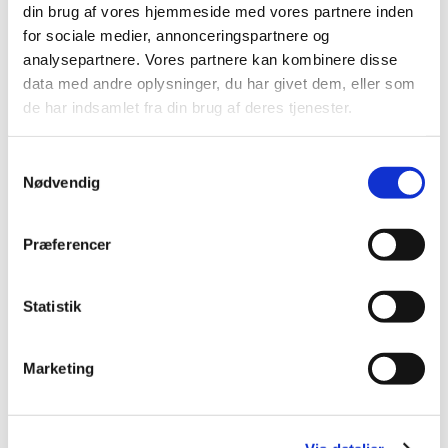
|
4. november 2021
|
din brug af vores hjemmeside med vores partnere inden
Vi har valgt ikke at forlænge vores vejledning om
for sociale medier, annonceringspartnere og
ekstraordinære tiltag i kliniske forsøg under COVID-19
…
analysepartnere. Vores partnere kan kombinere disse
data med andre oplysninger, du har givet dem, eller som
Forsyningsvanskeligheder for Retsevmo
de har indsamlet fra din brug af deres tjenester.
|
4. november 2021
|
Der er i øjeblikket problemer med forsyningen af
Samtykkevalg
Nødvendig
Retsevmo, 80 mg, hårde kapsler fra Ely Lilly
Forsyningsvanskeligheder for Xylocain-
Præferencer
Adrenalin
|
2. november 2021
|
Statistik
Der er i øjeblikket problemer med forsyningen af
Xylocain-Adrenalin 10 mg/ml + 5 mikrogram/ml
…
Marketing
Forrige
1
2
3