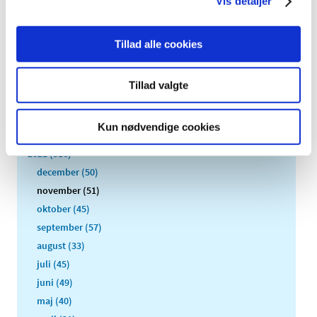
Vis detaljer
Alle (2506)
TID
Tillad alle cookies
2026 (84)
2025 (158)
Tillad valgte
2024 (224)
2023 (195)
Kun nødvendige cookies
2022 (197)
2021 (516)
december (50)
november (51)
oktober (45)
september (57)
august (33)
juli (45)
juni (49)
maj (40)