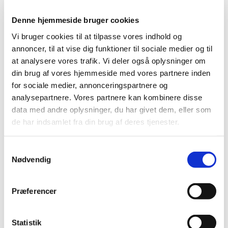
2022 (197)
2021 (516)
Denne hjemmeside bruger cookies
2020 (263)
Vi bruger cookies til at tilpasse vores indhold og
2019 (159)
annoncer, til at vise dig funktioner til sociale medier og til
2018 (150)
at analysere vores trafik. Vi deler også oplysninger om
din brug af vores hjemmeside med vores partnere inden
2017 (167)
for sociale medier, annonceringspartnere og
2016 (167)
analysepartnere. Vores partnere kan kombinere disse
2015 (33)
data med andre oplysninger, du har givet dem, eller som
2014 (44)
de har indsamlet fra din brug af deres tjenester.
december (3)
november (3)
Samtykkevalg
oktober (1)
Nødvendig
september (7)
august (4)
Præferencer
juli (2)
juni (8)
maj (2)
Statistik