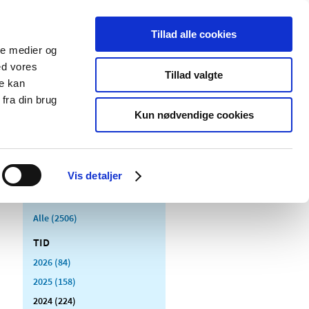
Tillad alle cookies
ale medier og
Udgivelser
Cookies
ed vores
Tillad valgte
re kan
dicinsk
Særlige
fra din brug
styr
produktområder
Kun nødvendige cookies
Vis detaljer
Alle (2506)
TID
2026 (84)
2025 (158)
2024 (224)