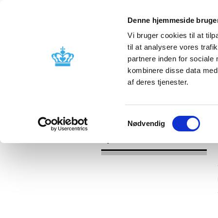
Denne hjemmeside bruger
Vi bruger cookies til at til
til at analysere vores tra
partnere inden for sociale
Godkendelse og
Bivirkninger
kombinere disse data med a
kontrol
produktinfo
af deres tjenester.
/
Nyheder
2016
Samtykkevalg
Nødvendig
Nyheder