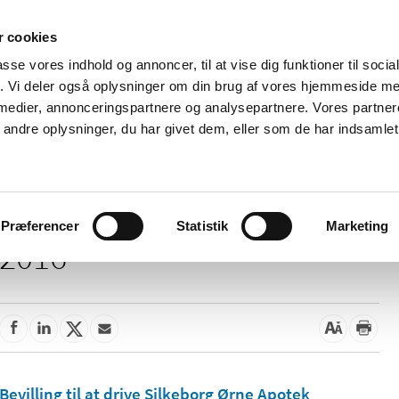
 cookies
passe vores indhold og annoncer, til at vise dig funktioner til soci
Nyheder
Om os
Kontakt
fik. Vi deler også oplysninger om din brug af vores hjemmeside m
 medier, annonceringspartnere og analysepartnere. Vores partne
 og
Tilskud og
Apoteker og salg af
Me
ndre oplysninger, du har givet dem, eller som de har indsamlet 
rmation
priser
medicin
ud
Præferencer
Statistik
Marketing
2016
Bevilling til at drive Silkeborg Ørne Apotek