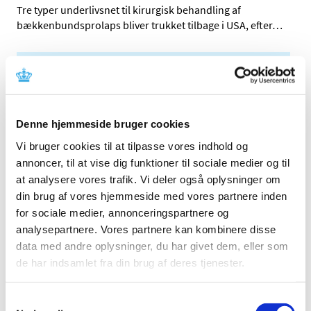
Tre typer underlivsnet til kirurgisk behandling af
bækkenbundsprolaps bliver trukket tilbage i USA, efter
…
Alle (2506)
TID
2026 (84)
Denne hjemmeside bruger cookies
2025 (158)
Vi bruger cookies til at tilpasse vores indhold og
2024 (224)
annoncer, til at vise dig funktioner til sociale medier og til
2023 (195)
at analysere vores trafik. Vi deler også oplysninger om
2022 (197)
din brug af vores hjemmeside med vores partnere inden
for sociale medier, annonceringspartnere og
2021 (516)
analysepartnere. Vores partnere kan kombinere disse
2020 (263)
data med andre oplysninger, du har givet dem, eller som
2019 (159)
de har indsamlet fra din brug af deres tjenester.
december (11)
november (23)
Samtykkevalg
oktober (20)