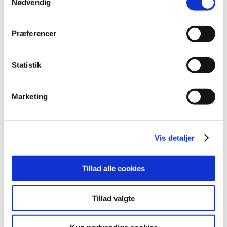
Nødvendig
september (17)
august (10)
Præferencer
juli (14)
juni (12)
maj (5)
Statistik
april (9)
marts (14)
Marketing
februar (18)
januar (6)
2018 (150)
Vis detaljer
2017 (167)
2016 (167)
Tillad alle cookies
2015 (33)
2014 (44)
Tillad valgte
2013 (49)
2012 (44)