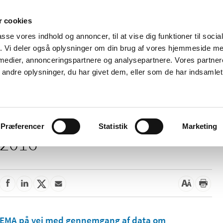
 cookies
passe vores indhold og annoncer, til at vise dig funktioner til soci
Nyheder
Om os
Kontakt
fik. Vi deler også oplysninger om din brug af vores hjemmeside m
 medier, annonceringspartnere og analysepartnere. Vores partne
 og
Tilskud og
Apoteker og salg af
Me
ndre oplysninger, du har givet dem, eller som de har indsamlet 
rmation
priser
medicin
ud
Præferencer
Statistik
Marketing
2016
EMA på vej med gennemgang af data om