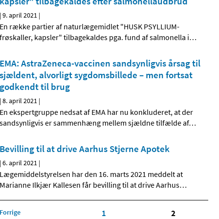
kapsler" tilbagekaldes efter salmonellaudbrud
|
9. april 2021
|
En række partier af naturlægemidlet "HUSK PSYLLIUM-
frøskaller, kapsler" tilbagekaldes pga. fund af salmonella i
…
EMA: AstraZeneca-vaccinen sandsynligvis årsag til
sjældent, alvorligt sygdomsbillede – men fortsat
godkendt til brug
|
8. april 2021
|
En ekspertgruppe nedsat af EMA har nu konkluderet, at der
sandsynligvis er sammenhæng mellem sjældne tilfælde af
…
Bevilling til at drive Aarhus Stjerne Apotek
|
6. april 2021
|
Lægemiddelstyrelsen har den 16. marts 2021 meddelt at
Marianne Ilkjær Kallesen får bevilling til at drive Aarhus
…
Forrige
1
2