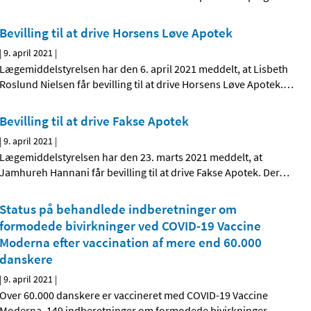
Bevilling til at drive Horsens Løve Apotek
|
9. april 2021
|
Lægemiddelstyrelsen har den 6. april 2021 meddelt, at Lisbeth
Roslund Nielsen får bevilling til at drive Horsens Løve Apotek.
…
Bevilling til at drive Fakse Apotek
|
9. april 2021
|
Lægemiddelstyrelsen har den 23. marts 2021 meddelt, at
Jamhureh Hannani får bevilling til at drive Fakse Apotek. Der
…
Status på behandlede indberetninger om
formodede bivirkninger ved COVID-19 Vaccine
Moderna efter vaccination af mere end 60.000
danskere
|
9. april 2021
|
Over 60.000 danskere er vaccineret med COVID-19 Vaccine
Moderna. 149 indberetninger om formodede bivirkninger
…