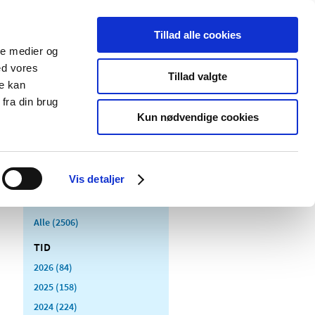
Tillad alle cookies
ale medier og
Udgivelser
Cookies
ed vores
Tillad valgte
re kan
dicinsk
Særlige
fra din brug
styr
produktområder
Kun nødvendige cookies
Vis detaljer
Alle (2506)
TID
2026 (84)
2025 (158)
2024 (224)