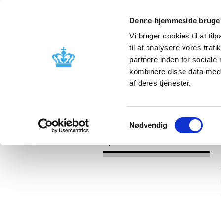
Denne hjemmeside bruger
Vi bruger cookies til at til
til at analysere vores tra
partnere inden for sociale
Godkendelse og
Bivirkninger
kombinere disse data med a
kontrol
produktinfo
af deres tjenester.
/
Nyheder
2016
Samtykkevalg
Nødvendig
Nyheder