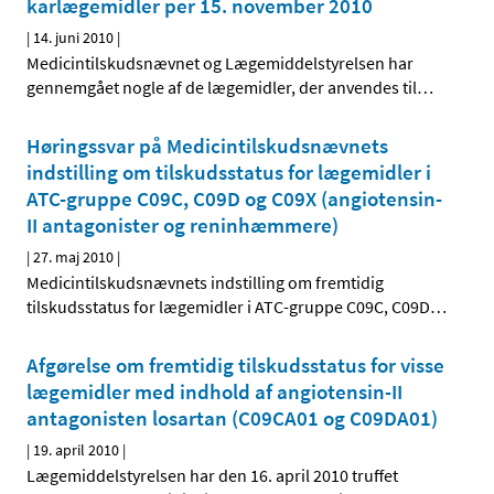
karlægemidler per 15. november 2010
|
14. juni 2010
|
Medicintilskudsnævnet og Lægemiddelstyrelsen har
gennemgået nogle af de lægemidler, der anvendes til
…
Høringssvar på Medicintilskudsnævnets
indstilling om tilskudsstatus for lægemidler i
ATC-gruppe C09C, C09D og C09X (angiotensin-
II antagonister og reninhæmmere)
|
27. maj 2010
|
Medicintilskudsnævnets indstilling om fremtidig
tilskudsstatus for lægemidler i ATC-gruppe C09C, C09D
…
Afgørelse om fremtidig tilskudsstatus for visse
lægemidler med indhold af angiotensin-II
antagonisten losartan (C09CA01 og C09DA01)
|
19. april 2010
|
Lægemiddelstyrelsen har den 16. april 2010 truffet