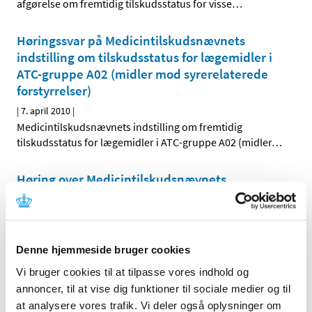
afgørelse om fremtidig tilskudsstatus for visse
…
Høringssvar på Medicintilskudsnævnets
indstilling om tilskudsstatus for lægemidler i
ATC-gruppe A02 (midler mod syrerelaterede
forstyrrelser)
|
7. april 2010
|
Medicintilskudsnævnets indstilling om fremtidig
tilskudsstatus for lægemidler i ATC-gruppe A02 (midler
…
Høring over Medicintilskudsnævnets
indstilling til tilskudsstatus for lægemidler i
ATC-gruppe C09C, C09D og C09X (angiotensin-
II antagonister og reninhæmmere)
|
31. marts 2010
|
Denne hjemmeside bruger cookies
Medicintilskudsnævnet har på Lægemiddelstyrelsens
Vi bruger cookies til at tilpasse vores indhold og
foranledning revurderet tilskudsstatus for lægemidler i
…
annoncer, til at vise dig funktioner til sociale medier og til
at analysere vores trafik. Vi deler også oplysninger om