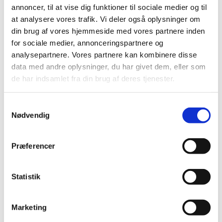
annoncer, til at vise dig funktioner til sociale medier og til
2024 (224)
at analysere vores trafik. Vi deler også oplysninger om
2023 (195)
din brug af vores hjemmeside med vores partnere inden
2022 (197)
for sociale medier, annonceringspartnere og
2021 (516)
analysepartnere. Vores partnere kan kombinere disse
2020 (263)
data med andre oplysninger, du har givet dem, eller som
de har indsamlet fra din brug af deres tjenester.
2019 (159)
2018 (150)
Samtykkevalg
2017 (167)
Nødvendig
2016 (167)
2015 (33)
Præferencer
2014 (44)
2013 (49)
2012 (44)
Statistik
2011 (13)
2010 (7)
Marketing
2009 (14)