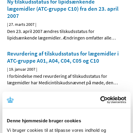
Ny tilskudsstatus for lipidsænkende
lægemidler (ATC-gruppe C10) fra den 23. april
2007
|
27. marts 2007
|
Den 23. april 2007 ændres tilskudsstatus for
lipidsænkende lægemidler. Ændringen omfatter alle
…
Revurdering af tilskudsstatus for lægemidler i
ATC-gruppe A01, A04, C04, C05 og C10
|
19. januar 2007
|
I forbindelse med revurdering af tilskudsstatus for
lægemidler har Medicintilskudsnævnet på møde, den
…
Alle (2505)
TID
Denne hjemmeside bruger cookies
2026 (83)
Vi bruger cookies til at tilpasse vores indhold og
2025 (158)