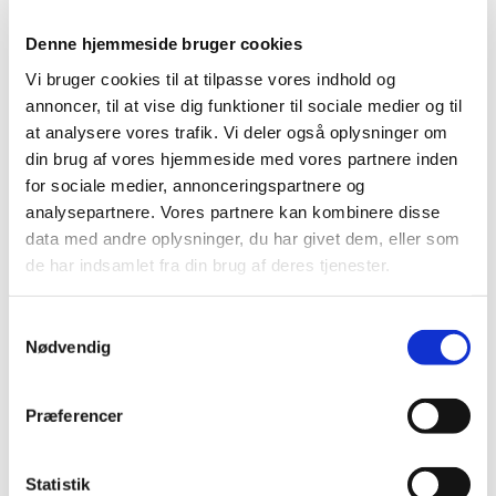
2022 (197)
2021 (516)
Denne hjemmeside bruger cookies
2020 (263)
Vi bruger cookies til at tilpasse vores indhold og
2019 (159)
annoncer, til at vise dig funktioner til sociale medier og til
2018 (150)
at analysere vores trafik. Vi deler også oplysninger om
din brug af vores hjemmeside med vores partnere inden
2017 (167)
for sociale medier, annonceringspartnere og
2016 (167)
analysepartnere. Vores partnere kan kombinere disse
2015 (33)
data med andre oplysninger, du har givet dem, eller som
2014 (44)
de har indsamlet fra din brug af deres tjenester.
december (3)
november (3)
Samtykkevalg
oktober (1)
Nødvendig
september (7)
august (4)
Præferencer
juli (2)
juni (8)
maj (2)
Statistik