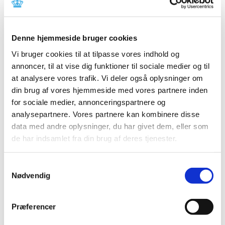
2024 (224)
2023 (195)
Denne hjemmeside bruger cookies
2022 (197)
2021 (516)
Vi bruger cookies til at tilpasse vores indhold og
annoncer, til at vise dig funktioner til sociale medier og til
2020 (263)
at analysere vores trafik. Vi deler også oplysninger om
2019 (159)
din brug af vores hjemmeside med vores partnere inden
2018 (150)
for sociale medier, annonceringspartnere og
2017 (167)
analysepartnere. Vores partnere kan kombinere disse
2016 (167)
data med andre oplysninger, du har givet dem, eller som
2015 (33)
de har indsamlet fra din brug af deres tjenester.
2014 (44)
2013 (49)
Samtykkevalg
Nødvendig
december (4)
november (5)
oktober (3)
Præferencer
september (6)