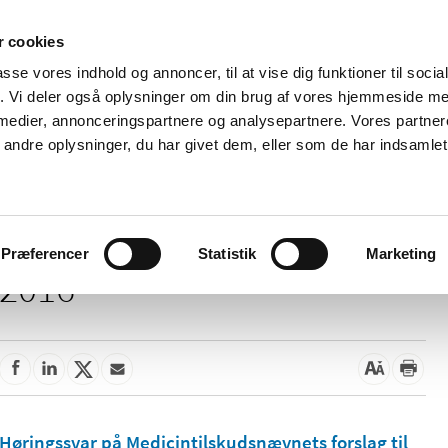
 cookies
passe vores indhold og annoncer, til at vise dig funktioner til soci
Nyheder
Om os
Kontakt
fik. Vi deler også oplysninger om din brug af vores hjemmeside m
 medier, annonceringspartnere og analysepartnere. Vores partne
 og
Tilskud og
Apoteker og salg af
Me
ndre oplysninger, du har givet dem, eller som de har indsamlet 
rmation
priser
medicin
ud
Præferencer
Statistik
Marketing
2016
Høringssvar på Medicintilskuds­nævnets forslag til