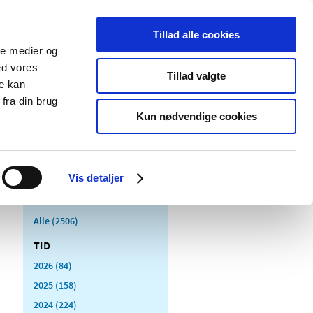
Tillad alle cookies
ale medier og
Udgivelser
Cookies
ed vores
Tillad valgte
re kan
dicinsk
Særlige
fra din brug
styr
produktområder
Kun nødvendige cookies
Vis detaljer
Alle (2506)
TID
2026 (84)
2025 (158)
2024 (224)