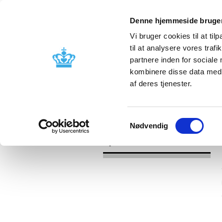
Denne hjemmeside bruger
Vi bruger cookies til at til
til at analysere vores tra
partnere inden for sociale
Godkendelse og
Bivirkninger
kombinere disse data med a
kontrol
produktinfo
af deres tjenester.
/
Nyheder
2016
Samtykkevalg
Nødvendig
Nyheder