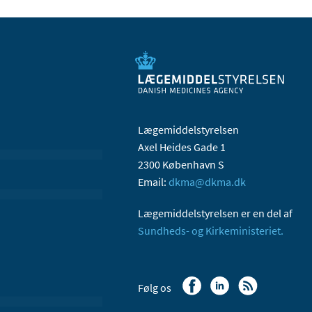
Lægemiddelstyrelsen
Axel Heides Gade 1
2300 København S
Email:
dkma@dkma.dk
Lægemiddelstyrelsen er en del af
Sundheds- og Kirkeministeriet.
Følg os