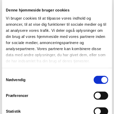
2022 (197)
2021 (516)
Denne hjemmeside bruger cookies
2020 (263)
Vi bruger cookies til at tilpasse vores indhold og
2019 (159)
annoncer, til at vise dig funktioner til sociale medier og til
2018 (150)
at analysere vores trafik. Vi deler også oplysninger om
din brug af vores hjemmeside med vores partnere inden
2017 (167)
for sociale medier, annonceringspartnere og
2016 (167)
analysepartnere. Vores partnere kan kombinere disse
2015 (33)
data med andre oplysninger, du har givet dem, eller som
2014 (44)
de har indsamlet fra din brug af deres tjenester.
december (3)
november (3)
Samtykkevalg
oktober (1)
Nødvendig
september (7)
august (4)
Præferencer
juli (2)
juni (8)
maj (2)
Statistik