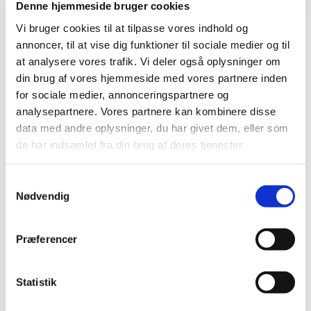
Denne hjemmeside bruger cookies
Vi bruger cookies til at tilpasse vores indhold og
Årsrapport om detailvirksomheders salg af
annoncer, til at vise dig funktioner til sociale medier og til
håndkøbsmedicin
at analysere vores trafik. Vi deler også oplysninger om
|
10. marts 2016
|
din brug af vores hjemmeside med vores partnere inden
Lægemiddelstyrelsen har i 2015 gennemført 947
for sociale medier, annonceringspartnere og
inspektioner af detailvirksomheders salg af
…
analysepartnere. Vores partnere kan kombinere disse
data med andre oplysninger, du har givet dem, eller som
de har indsamlet fra din brug af deres tjenester.
Alle (2506)
TID
Samtykkevalg
2026 (84)
Nødvendig
2025 (158)
2024 (224)
Præferencer
2023 (195)
2022 (197)
Statistik
2021 (516)
2020 (263)