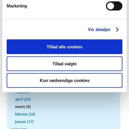
Marketing
2019 (159)
2018 (150)
2017 (167)
Vis detaljer
2016 (167)
december (14)
november (11)
Tillad alle cookies
oktober (13)
september (9)
Tillad valgte
august (15)
juli (15)
Kun nødvendige cookies
juni (15)
maj (10)
april (25)
marts (9)
februar (14)
januar (17)