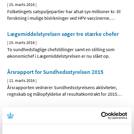
|
15. marts 2016
|
Folketingets satspuljepartier har afsat syv millioner kr. til
forskning i mulige bivirkninger ved HPV-vaccinerne.
…
Lægemiddelstyrelsen søger tre stærke chefer
|
15. marts 2016
|
To sundhedsfaglige chefstillinger samt en stilling som
økonomichef i Lægemiddelstyrelsen er nu slået op.
Årsrapport for Sundhedsstyrelsen 2015
|
11. marts 2016
|
Årsrapporten vedrører Sundhedsstyrelsens aktiviteter,
regnskab og målopfyldelse af resultatkontrakt for 2015
…
Invitation til reception
|
11. marts 2016
|
Thomas Senderovitz tiltræder som direktør i
Lægemiddelstyrelsen d. 1. april 2016.
…