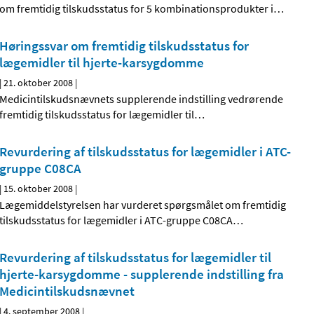
om fremtidig tilskudsstatus for 5 kombinationsprodukter i
…
Høringssvar om fremtidig tilskudsstatus for
lægemidler til hjerte-karsygdomme
|
21. oktober 2008
|
Medicintilskudsnævnets supplerende indstilling vedrørende
fremtidig tilskudsstatus for lægemidler til
…
Revurdering af tilskudsstatus for lægemidler i ATC-
gruppe C08CA
|
15. oktober 2008
|
Lægemiddelstyrelsen har vurderet spørgsmålet om fremtidig
tilskudsstatus for lægemidler i ATC-gruppe C08CA
…
Revurdering af tilskudsstatus for lægemidler til
hjerte-karsygdomme - supplerende indstilling fra
Medicintilskudsnævnet
|
4. september 2008
|