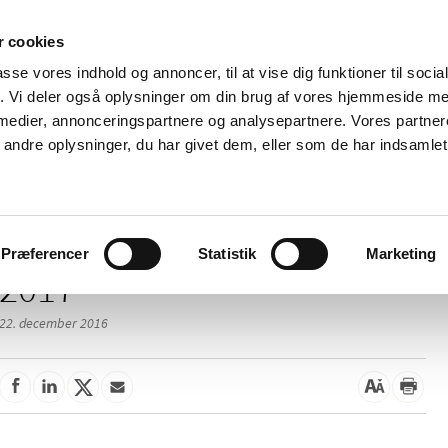
 cookies
passe vores indhold og annoncer, til at vise dig funktioner til soci
Nyheder
Om os
Kontakt
fik. Vi deler også oplysninger om din brug af vores hjemmeside m
 medier, annonceringspartnere og analysepartnere. Vores partne
 og
Tilskud og
Apoteker og salg af
Me
ndre oplysninger, du har givet dem, eller som de har indsamlet 
rmation
priser
medicin
ud
Præferencer
Statistik
Marketing
2017
22. december 2016