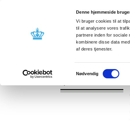
Denne hjemmeside bruger
Vi bruger cookies til at til
til at analysere vores tra
partnere inden for sociale
Godkendelse og
Bivirkninger
kombinere disse data med a
kontrol
produktinfo
af deres tjenester.
/
Nyheder
2017
Samtykkevalg
Nødvendig
Nyheder