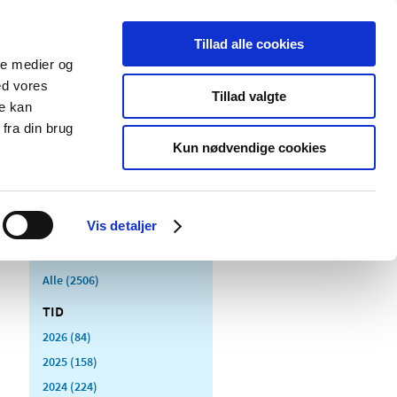
Tillad alle cookies
ale medier og
Udgivelser
Cookies
ed vores
Tillad valgte
re kan
dicinsk
Særlige
fra din brug
styr
produktområder
Kun nødvendige cookies
Vis detaljer
Alle (2506)
TID
2026 (84)
2025 (158)
2024 (224)