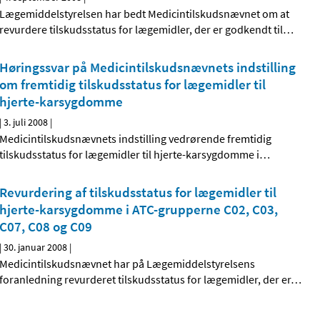
Lægemiddelstyrelsen har bedt Medicintilskudsnævnet om at
revurdere tilskudsstatus for lægemidler, der er godkendt til
…
Høringssvar på Medicintilskudsnævnets indstilling
om fremtidig tilskudsstatus for lægemidler til
hjerte-karsygdomme
|
3. juli 2008
|
Medicintilskudsnævnets indstilling vedrørende fremtidig
tilskudsstatus for lægemidler til hjerte-karsygdomme i
…
Revurdering af tilskudsstatus for lægemidler til
hjerte-karsygdomme i ATC-grupperne C02, C03,
C07, C08 og C09
|
30. januar 2008
|
Medicintilskudsnævnet har på Lægemiddelstyrelsens
foranledning revurderet tilskudsstatus for lægemidler, der er
…