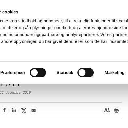
 cookies
passe vores indhold og annoncer, til at vise dig funktioner til soci
Nyheder
Om os
Kontakt
fik. Vi deler også oplysninger om din brug af vores hjemmeside m
 medier, annonceringspartnere og analysepartnere. Vores partne
 og
Tilskud og
Apoteker og salg af
Me
ndre oplysninger, du har givet dem, eller som de har indsamlet 
rmation
priser
medicin
ud
Præferencer
Statistik
Marketing
2017
22. december 2016