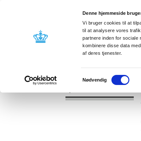
Denne hjemmeside bruger
Vi bruger cookies til at til
til at analysere vores tra
partnere inden for sociale
Godkendelse og
Bivirkninger
kombinere disse data med a
kontrol
produktinfo
af deres tjenester.
/
Nyheder
2017
Samtykkevalg
Nødvendig
Nyheder