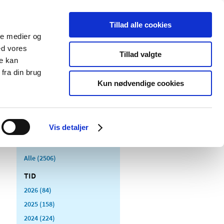
Tillad alle cookies
ale medier og
Udgivelser
Cookies
ed vores
Tillad valgte
re kan
dicinsk
Særlige
fra din brug
styr
produktområder
Kun nødvendige cookies
Vis detaljer
Alle (2506)
TID
2026 (84)
2025 (158)
2024 (224)