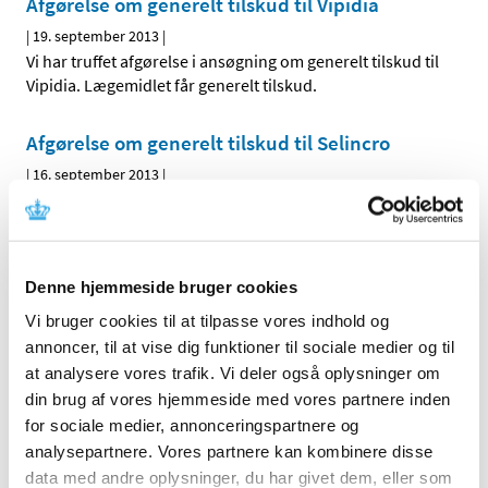
Afgørelse om generelt tilskud til Vipidia
|
19. september 2013
|
Vi har truffet afgørelse i ansøgning om generelt tilskud til
Vipidia. Lægemidlet får generelt tilskud.
Afgørelse om generelt tilskud til Selincro
|
16. september 2013
|
Vi har truffet afgørelse i ansøgning om generelt tilskud til
Selincro. Lægemidlet får ikke generelt tilskud.
Denne hjemmeside bruger cookies
Alle (2506)
Vi bruger cookies til at tilpasse vores indhold og
TID
annoncer, til at vise dig funktioner til sociale medier og til
2026 (84)
at analysere vores trafik. Vi deler også oplysninger om
din brug af vores hjemmeside med vores partnere inden
2025 (158)
for sociale medier, annonceringspartnere og
2024 (224)
analysepartnere. Vores partnere kan kombinere disse
2023 (195)
data med andre oplysninger, du har givet dem, eller som