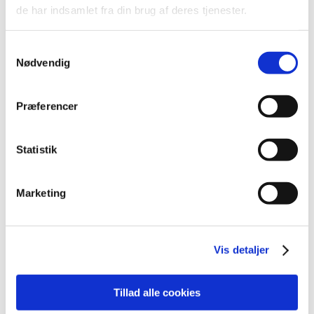
2022 (197)
de har indsamlet fra din brug af deres tjenester.
2021 (516)
2020 (263)
Samtykkevalg
2019 (159)
Nødvendig
2018 (150)
2017 (167)
Præferencer
2016 (167)
2015 (33)
Statistik
2014 (44)
2013 (49)
Marketing
december (4)
november (5)
oktober (3)
Vis detaljer
september (6)
august (2)
juli (2)
Tillad alle cookies
juni (2)