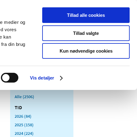
Tillad alle cookies
ale medier og
Udgivelser
Cookies
ed vores
Tillad valgte
re kan
dicinsk
Særlige
fra din brug
styr
produktområder
Kun nødvendige cookies
Vis detaljer
Alle (2506)
TID
2026 (84)
2025 (158)
2024 (224)