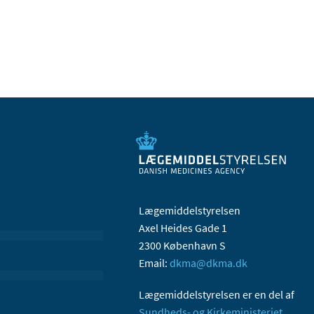
Lægemiddelstyrelsen
Axel Heides Gade 1
2300 København S
Email:
dkma@dkma.dk
Lægemiddelstyrelsen er en del af
Sundheds- og Kirkeministeriet.