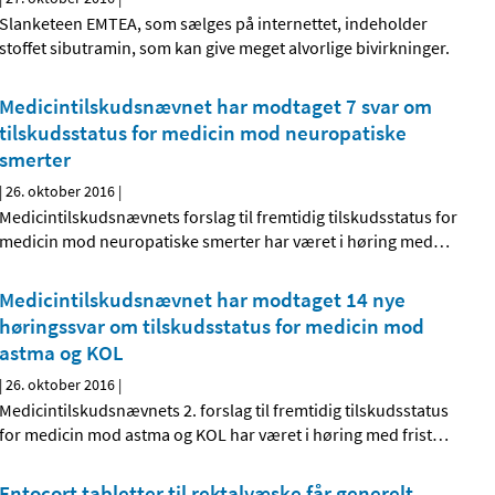
Slanketeen EMTEA, som sælges på internettet, indeholder
stoffet sibutramin, som kan give meget alvorlige bivirkninger.
Medicintilskudsnævnet har modtaget 7 svar om
tilskudsstatus for medicin mod neuropatiske
smerter
|
26. oktober 2016
|
Medicintilskudsnævnets forslag til fremtidig tilskudsstatus for
medicin mod neuropatiske smerter har været i høring med
…
Medicintilskudsnævnet har modtaget 14 nye
høringssvar om tilskudsstatus for medicin mod
astma og KOL
|
26. oktober 2016
|
Medicintilskudsnævnets 2. forslag til fremtidig tilskudsstatus
for medicin mod astma og KOL har været i høring med frist
…
Entocort tabletter til rektalvæske får generelt