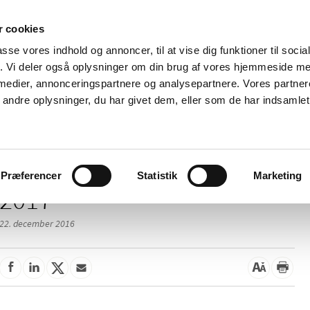
 cookies
passe vores indhold og annoncer, til at vise dig funktioner til soci
Nyheder
Om os
Kontakt
fik. Vi deler også oplysninger om din brug af vores hjemmeside m
 medier, annonceringspartnere og analysepartnere. Vores partne
 og
Tilskud og
Apoteker og salg af
Me
ndre oplysninger, du har givet dem, eller som de har indsamlet 
rmation
priser
medicin
ud
Præferencer
Statistik
Marketing
2017
22. december 2016