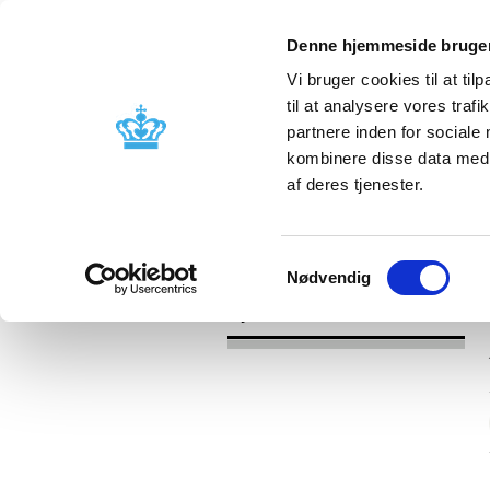
Denne hjemmeside bruger
Vi bruger cookies til at til
til at analysere vores tra
partnere inden for sociale
Godkendelse og
Bivirkninger
kombinere disse data med a
kontrol
produktinfo
af deres tjenester.
/
Nyheder
2017
Samtykkevalg
Nødvendig
Nyheder